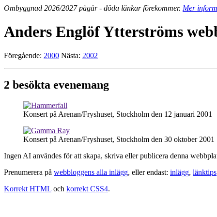
Ombyggnad 2026/2027 pågår - döda länkar förekommer.
Mer inform
Anders Englöf Ytterströms webb
Föregående:
2000
Nästa:
2002
2 besökta evenemang
Konsert på Arenan/Fryshuset, Stockholm den 12 januari 2001
Konsert på Arenan/Fryshuset, Stockholm den 30 oktober 2001
Ingen AI användes för att skapa, skriva eller publicera denna webbpla
Prenumerera på
webbloggens alla inlägg
, eller endast:
inlägg
,
länktips
Korrekt HTML
och
korrekt CSS4
.