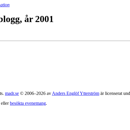
ation
logg, år 2001
ts.
madr.se
© 2006–2026 av
Anders Englöf Ytterström
är licenserat un
eller
besökta evenemang
.