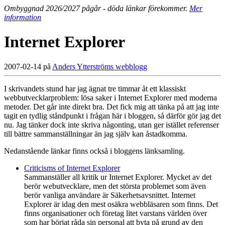
Ombyggnad 2026/2027 pågår - döda länkar förekommer.
Mer
information
Internet Explorer
2007-02-14 på
Anders Ytterströms webblogg
I skrivandets stund har jag ägnat tre timmar åt ett klassiskt
webbutvecklarproblem: lösa saker i Internet Explorer med moderna
metoder. Det går inte direkt bra. Det fick mig att tänka på att jag inte
tagit en tydlig ståndpunkt i frågan här i bloggen, så därför gör jag det
nu. Jag tänker dock inte skriva någonting, utan ger istället referenser
till bättre sammanställningar än jag själv kan åstadkomma.
Nedanstående länkar finns också i bloggens länksamling.
Criticisms of Internet Explorer
Sammanställer all kritik ur Internet Explorer. Mycket av det
berör webutvecklare, men det största problemet som även
berör vanliga användare är Säkerhetsavsnittet. Internet
Explorer är idag den mest osäkra webbläsaren som finns. Det
finns organisationer och företag litet varstans världen över
som har börjat råda sin personal att byta på grund av den