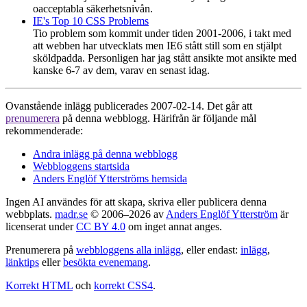
oacceptabla säkerhetsnivån.
IE's Top 10 CSS Problems
Tio problem som kommit under tiden 2001-2006, i takt med
att webben har utvecklats men IE6 stått still som en stjälpt
sköldpadda. Personligen har jag stått ansikte mot ansikte med
kanske 6-7 av dem, varav en senast idag.
Ovanstående inlägg publicerades 2007-02-14. Det går att
prenumerera
på denna webblogg. Härifrån är följande mål
rekommenderade:
Andra inlägg på denna webblogg
Webbloggens startsida
Anders Englöf Ytterströms hemsida
Ingen AI användes för att skapa, skriva eller publicera denna
webbplats.
madr.se
© 2006–2026 av
Anders Englöf Ytterström
är
licenserat under
CC BY 4.0
om inget annat anges.
Prenumerera på
webbloggens alla inlägg
, eller endast:
inlägg
,
länktips
eller
besökta evenemang
.
Korrekt HTML
och
korrekt CSS4
.