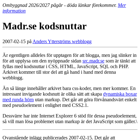
Ombyggnad 2026/2027 pågår - döda länkar förekommer.
Mer
information
Madr.se kodsnuttar
2007-02-15 på
Anders Ytterströms webblogg
Är egentligen alldeles för upptagen för att blogga, men jag slinker in
för att upplysa om den nyöppnade sidan
src.madr.se
som är tänkt att
fyllas med kodsnuttar i CSS, HTML, JavaScript, SQL och PHP.
Arkivet kommer till stor del att gå hand i hand med denna
webblogg.
Än så länge innehåller arkivet bara css-koder, men mer kommer. En
intressant invigande kodsnutt är olika sätt att skapa
dynamiska boxar
med runda hörn
utan markup. Det går att göra förvånandsvärt enkelt
med pseudoelement i enlighet med CSS2.1.
Dessvärre har inte Internet Explorer 6 stöd för dessa pseudoelement,
så vill man lösa problemet utan markup är det JavaScript som gäller.\
Ovanstående inlägg publicerades 2007-02-15. Det går att