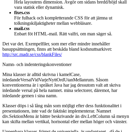
Hela layoutens dimension. Avgör om sidans bredd/höjd skall
vara statisk eller dynamisk.
fixes.css
För fulhack och kompletterande CSS för att jämna ut
tolkningskiljaktigheter mellan webbläsare.
mail.css
Enbart föt HTML-mail. Rätt valfri, om man säger så.
Det var det. Exempelfiler, som mer eller mindre innehåller
basuppsättningen, finns att beskåda bland kodsnuttsarkivet:
http://src.madr.se/css/blankFiles/
Namn- och indenteringskonventioner
Mina klasser är alltid skrivna i kamelCase,
inledandeVersalVidVarjeNyttOrdUtanMellanrum. Såsom
konventionerna är i språket Java har jag dessutom valt att skriva
inledande versal på hela namnet. mina selectorer, däremot, har
inledande gemen i sina namn.
Klasser döps i så lång mån som möjligt efter dess funktionalitet i
presentationen, inte vad de faktiskt implementerar. Namnet
div.SektionMenu är bättre beskrivande än div.LeftColumn så menyn
kan skifta mellan vertikal, horisontal eller mellan höger och vänster.
Uppenbara klasser, främst de universiella, är undantaget - då de i