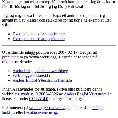
Kika nu igenom mina exempelfiler och kommentera. Jag är tacksam
för alla förslag om förbättring jag får. :) Kritisera!
Jag tog mig också friheten att skapa ett andra exempel, där jag
använt mig av klasser och selektorer för att börja ge exemplet litet
stilar.
Exempel, utan stilar applicerade
Exempel med stilar applicerade
Ovanstående inlägg publicerades 2007-02-17. Det går att
prenumerera
på denna webblogg. Härifrån är följande mål
rekommenderade:
Andra inlägg på denna webblogg
Webbloggens startsida
Anders Englöf Ytterströms hemsida
Ingen AI användes för att skapa, skriva eller publicera denna
webbplats.
madr.se
© 2006–2026 av
Anders Englöf Ytterström
är
licenserat under
CC BY 4.0
om inget annat anges.
Prenumerera på
webbloggens alla inlägg
, eller endast:
inlägg
,
länktips
eller
besökta evenemang
.