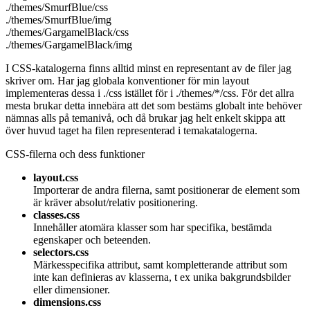
./themes/SmurfBlue/css
./themes/SmurfBlue/img
./themes/GargamelBlack/css
./themes/GargamelBlack/img
I CSS-katalogerna finns alltid minst en representant av de filer jag
skriver om. Har jag globala konventioner för min layout
implementeras dessa i ./css istället för i ./themes/*/css. För det allra
mesta brukar detta innebära att det som bestäms globalt inte behöver
nämnas alls på temanivå, och då brukar jag helt enkelt skippa att
över huvud taget ha filen representerad i temakatalogerna.
CSS-filerna och dess funktioner
layout.css
Importerar de andra filerna, samt positionerar de element som
är kräver absolut/relativ positionering.
classes.css
Innehåller atomära klasser som har specifika, bestämda
egenskaper och beteenden.
selectors.css
Märkesspecifika attribut, samt kompletterande attribut som
inte kan definieras av klasserna, t ex unika bakgrundsbilder
eller dimensioner.
dimensions.css