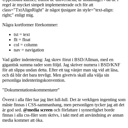
regel är mycket simpelt implementerade och för att
class="TxtAlignRight" är något tjusigare än style="text-align:
right;" enligt mig.
Några kortformer förekommer:
txt = text
flt = float
col = column
nav = navigation
Vad gäller indentering: Jag skrev förut i BSD/Allman, med en
gigantisk summa rader som följd. Jag skriver numera i BSD/KNF
för att slippa undan detta. Efter ett tag vänjer man sig vid att läsa,
och då blir det bara trevligt. Men givetvis skall alla välja sin
personliga indenteringskonvention.
"Dokumentationskommentarer"
Överst i alla filer har jag litet lull-lull. Det är verkligen ingenting som
måste finnas i CSS-sammanhang, men personligen tycker jag att det
är god sed.
@media screen
och författare i synnerlighet borde
finnas i alla css-filer som skrivs, i takt med att användning av annan
media kommer att öka.