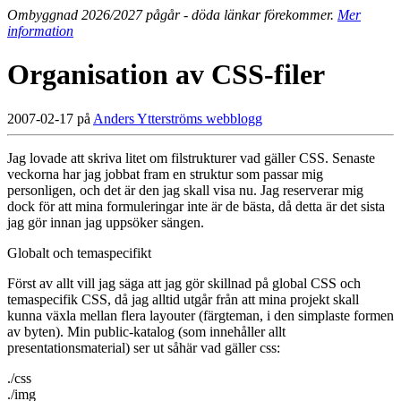
Ombyggnad 2026/2027 pågår - döda länkar förekommer.
Mer
information
Organisation av CSS-filer
2007-02-17 på
Anders Ytterströms webblogg
Jag lovade att skriva litet om filstrukturer vad gäller CSS. Senaste
veckorna har jag jobbat fram en struktur som passar mig
personligen, och det är den jag skall visa nu. Jag reserverar mig
dock för att mina formuleringar inte är de bästa, då detta är det sista
jag gör innan jag uppsöker sängen.
Globalt och temaspecifikt
Först av allt vill jag säga att jag gör skillnad på global CSS och
temaspecifik CSS, då jag alltid utgår från att mina projekt skall
kunna växla mellan flera layouter (färgteman, i den simplaste formen
av byten). Min public-katalog (som innehåller allt
presentationsmaterial) ser ut såhär vad gäller css:
./css
./img