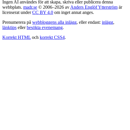
Ingen AI användes för att skapa, skriva eller publicera denna
webbplats.
madr.se
© 2006–2026 av
Anders Englöf Ytterström
är
licenserat under
CC BY 4.0
om inget annat anges.
Prenumerera på
webbloggens alla inlägg
, eller endast:
inlägg
,
länktips
eller
besökta evenemang
.
Korrekt HTML
och
korrekt CSS4
.