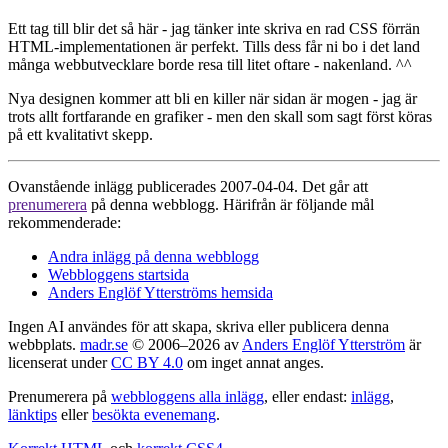
Ett tag till blir det så här - jag tänker inte skriva en rad CSS förrän
HTML-implementationen är perfekt. Tills dess får ni bo i det land
många webbutvecklare borde resa till litet oftare - nakenland. ^^
Nya designen kommer att bli en killer när sidan är mogen - jag är
trots allt fortfarande en grafiker - men den skall som sagt först köras
på ett kvalitativt skepp.
Ovanstående inlägg publicerades 2007-04-04. Det går att
prenumerera
på denna webblogg. Härifrån är följande mål
rekommenderade:
Andra inlägg på denna webblogg
Webbloggens startsida
Anders Englöf Ytterströms hemsida
Ingen AI användes för att skapa, skriva eller publicera denna
webbplats.
madr.se
© 2006–2026 av
Anders Englöf Ytterström
är
licenserat under
CC BY 4.0
om inget annat anges.
Prenumerera på
webbloggens alla inlägg
, eller endast:
inlägg
,
länktips
eller
besökta evenemang
.