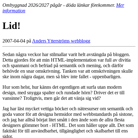
Ombyggnad 2026/2027 pågår - döda länkar förekommer.
Mer
information
Lid!
2007-04-04 på
Anders Ytterströms webblogg
Sedan några veckor har stilmallar varit helt avstängda på bloggen.
Detta gjordes för att min HTML-implementation var full av divitia
och spanmani och befriad på semantik och mening, och därför
behövde en snar omskrivning. Tanken var att omskrivningen skulle
ske inom några dagar, men så blev inte fallet - uppenbarligen.
Hur som helst, hur känns det egentligen att surfa utan modern
design, med snygga spalter och rundade hörn? Driver det er till
vansinne? Troligtvis, men går det att vänja sig vid?
Jag har läst mycket vettiga böcker och nätresurser om semantik och
goda vanor för att designa hemsidor med webbstandards på sistone,
och jag har alltså börjat litet smått i den ände som de allra flesta
designers glömmer bort - HTML. Det som håller uppe allt. Det som
faktiskt för till användbarhet, tillgänglighet och skalbarhet till ens
sidor.