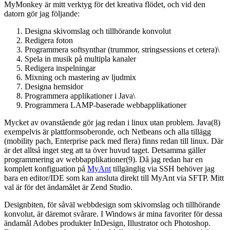
MyMonkey är mitt verktyg för det kreativa flödet, och vid den
datorn gör jag följande:
Designa skivomslag och tillhörande konvolut
Redigera foton
Programmera softsynthar (trummor, stringsessions et cetera)\
Spela in musik på multipla kanaler
Redigera inspelningar
Mixning och mastering av ljudmix
Designa hemsidor
Programmera applikationer i Java\
Programmera LAMP-baserade webbapplikationer
Mycket av ovanstående gör jag redan i linux utan problem. Java(8)
exempelvis är plattformsoberonde, och Netbeans och alla tillägg
(mobility pach, Enterprise pack med flera) finns redan till linux. Där
är det alltså inget steg att ta över huvud taget. Detsamma gäller
programmering av webbapplikationer(9). Då jag redan har en
komplett konfiguation på
MyAnt
tillgänglig via SSH behöver jag
bara en editor/IDE som kan ansluta direkt till MyAnt via SFTP. Mitt
val är för det ändamålet är Zend Studio.
Designbiten, för såväl webbdesign som skivomslag och tillhörande
konvolut, är däremot svårare. I Windows är mina favoriter för dessa
ändamål Adobes produkter InDesign, Illustrator och Photoshop.