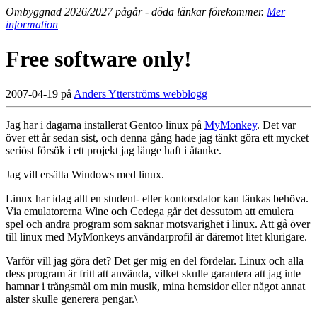
Ombyggnad 2026/2027 pågår - döda länkar förekommer.
Mer
information
Free software only!
2007-04-19 på
Anders Ytterströms webblogg
Jag har i dagarna installerat Gentoo linux på
MyMonkey
. Det var
över ett år sedan sist, och denna gång hade jag tänkt göra ett mycket
seriöst försök i ett projekt jag länge haft i åtanke.
Jag vill ersätta Windows med linux.
Linux har idag allt en student- eller kontorsdator kan tänkas behöva.
Via emulatorerna Wine och Cedega går det dessutom att emulera
spel och andra program som saknar motsvarighet i linux. Att gå över
till linux med MyMonkeys användarprofil är däremot litet klurigare.
Varför vill jag göra det? Det ger mig en del fördelar. Linux och alla
dess program är fritt att använda, vilket skulle garantera att jag inte
hamnar i trångsmål om min musik, mina hemsidor eller något annat
alster skulle generera pengar.\