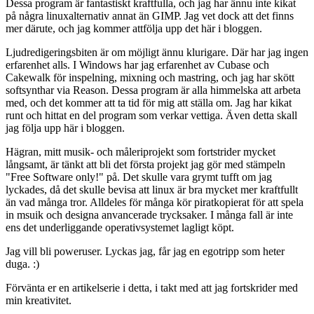
Dessa program är fantastiskt kraftfulla, och jag har ännu inte kikat
på några linuxalternativ annat än GIMP. Jag vet dock att det finns
mer därute, och jag kommer attfölja upp det här i bloggen.
Ljudredigeringsbiten är om möjligt ännu klurigare. Där har jag ingen
erfarenhet alls. I Windows har jag erfarenhet av Cubase och
Cakewalk för inspelning, mixning och mastring, och jag har skött
softsynthar via Reason. Dessa program är alla himmelska att arbeta
med, och det kommer att ta tid för mig att ställa om. Jag har kikat
runt och hittat en del program som verkar vettiga. Även detta skall
jag följa upp här i bloggen.
Hägran, mitt musik- och måleriprojekt som fortstrider mycket
långsamt, är tänkt att bli det första projekt jag gör med stämpeln
"Free Software only!" på. Det skulle vara grymt tufft om jag
lyckades, då det skulle bevisa att linux är bra mycket mer kraftfullt
än vad många tror. Alldeles för många kör piratkopierat för att spela
in msuik och designa anvancerade trycksaker. I många fall är inte
ens det underliggande operativsystemet lagligt köpt.
Jag vill bli poweruser. Lyckas jag, får jag en egotripp som heter
duga. :)
Förvänta er en artikelserie i detta, i takt med att jag fortskrider med
min kreativitet.