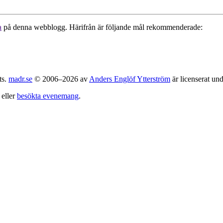
a
på denna webblogg. Härifrån är följande mål rekommenderade:
ts.
madr.se
© 2006–2026 av
Anders Englöf Ytterström
är licenserat un
eller
besökta evenemang
.