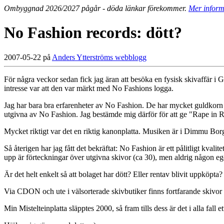
Ombyggnad 2026/2027 pågår - döda länkar förekommer.
Mer inform
No Fashion records: dött?
2007-05-22 på
Anders Ytterströms webblogg
För några veckor sedan fick jag äran att besöka en fysisk skivaffär i G
intresse var att den var märkt med No Fashions logga.
Jag har bara bra erfarenheter av No Fashion. De har mycket guldkorn f
utgivna av No Fashion. Jag bestämde mig därför för att ge "Rape in R
Mycket riktigt var det en riktig kanonplatta. Musiken är i Dimmu Bor
Så återigen har jag fått det bekräftat: No Fashion är ett pålitligt kval
upp är förteckningar över utgivna skivor (ca 30), men aldrig någon eg
Är det helt enkelt så att bolaget har dött? Eller rentav blivit uppköpta?
Via CDON och ute i välsorterade skivbutiker finns fortfarande skivor 
Min Mistelteinplatta släpptes 2000, så fram tills dess är det i alla fall e