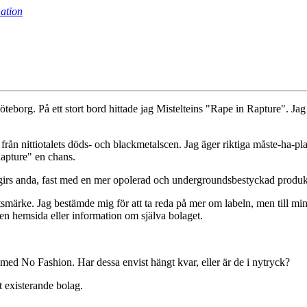
ation
öteborg. På ett stort bord hittade jag Mistelteins "Rape in Rapture". Jag 
rån nittiotalets döds- och blackmetalscen. Jag äger riktiga måste-ha-pl
apture" en chans.
girs anda, fast med en mer opolerad och undergroundsbestyckad produkti
itetsmärke. Jag bestämde mig för att ta reda på mer om labeln, men till mi
en hemsida eller information om själva bolaget.
med No Fashion. Har dessa envist hängt kvar, eller är de i nytryck?
tt existerande bolag.