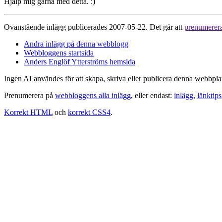
Hjälp mig gärna med detta. :)
Ovanstående inlägg publicerades 2007-05-22. Det går att
prenumerer
Andra inlägg på denna webblogg
Webbloggens startsida
Anders Englöf Ytterströms hemsida
Ingen AI användes för att skapa, skriva eller publicera denna webbpla
Prenumerera på
webbloggens alla inlägg
, eller endast:
inlägg
,
länktips
Korrekt HTML
och
korrekt CSS4
.