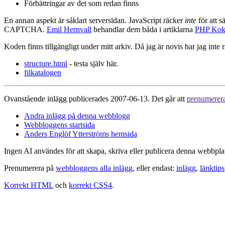
Förbättringar av det som redan finns
En annan aspekt är såklart serversidan. JavaScript räcker
inte
för att s
CAPTCHA.
Emil Hernvall
behandlar dem båda i artiklarna
PHP Kokbo
Koden finns tillgängligt under mitt arkiv. Då jag är novis har jag inte r
structure.html
- testa själv här.
filkatalogen
Ovanstående inlägg publicerades 2007-06-13. Det går att
prenumerer
Andra inlägg på denna webblogg
Webbloggens startsida
Anders Englöf Ytterströms hemsida
Ingen AI användes för att skapa, skriva eller publicera denna webbpla
Prenumerera på
webbloggens alla inlägg
, eller endast:
inlägg
,
länktips
Korrekt HTML
och
korrekt CSS4
.