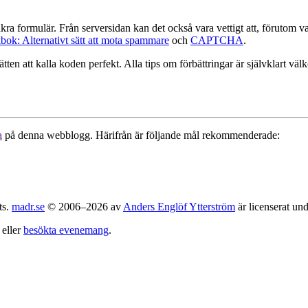
äkra formulär. Från serversidan kan det också vara vettigt att, förutom 
k: Alternativt sätt att mota spammare
och
CAPTCHA
.
ätten att kalla koden perfekt. Alla tips om förbättringar är självklart väl
a
på denna webblogg. Härifrån är följande mål rekommenderade:
ts.
madr.se
© 2006–2026 av
Anders Englöf Ytterström
är licenserat un
eller
besökta evenemang
.