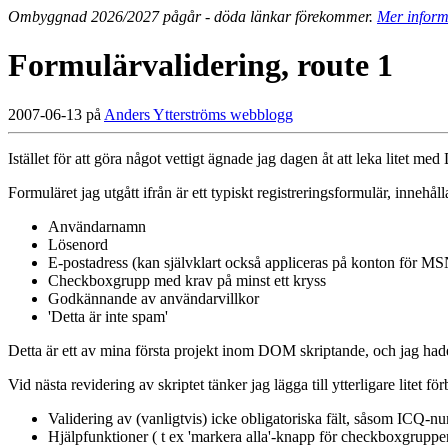
Ombyggnad 2026/2027 pågår - döda länkar förekommer.
Mer inform
Formulärvalidering, route 1
2007-06-13 på
Anders Ytterströms webblogg
Istället för att göra något vettigt ägnade jag dagen åt att leka litet m
Formuläret jag utgått ifrån är ett typiskt registreringsformulär, inneh
Användarnamn
Lösenord
E-postadress (kan självklart också appliceras på konton för M
Checkboxgrupp med krav på minst ett kryss
Godkännande av användarvillkor
'Detta är inte spam'
Detta är ett av mina första projekt inom DOM skriptande, och jag hade
Vid nästa revidering av skriptet tänker jag lägga till ytterligare litet 
Validering av (vanligtvis) icke obligatoriska fält, såsom ICQ-
Hjälpfunktioner ( t ex 'markera alla'-knapp för checkboxgrupper)