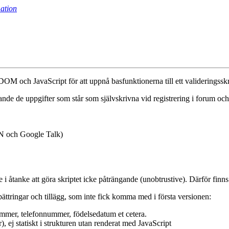
ation
ed DOM och JavaScript för att uppnå basfunktionerna till ett valideringsskr
ållande de uppgifter som står som självskrivna vid registrering i forum 
SN och Google Talk)
 i åtanke att göra skriptet icke påträngande (unobtrustive). Därför fin
förbättringar och tillägg, som inte fick komma med i första versionen:
nummer, telefonnummer, födelsedatum et cetera.
, ej statiskt i strukturen utan renderat med JavaScript