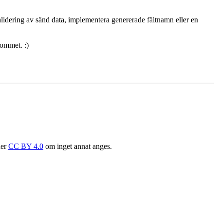
validering av sänd data, implementera genererade fältnamn eller en
kommet. :)
der
CC BY 4.0
om inget annat anges.