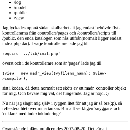
/log
/model
/public
/view
Jag lyckades uppnå sådan skalbarhet att jag endast behövde flytta
kontrollerarna från controllers/pages och /controllers/scripts till
/public, den enda katalogen som nås utifrån(normalt ligger endast
index.php där). I varje kontrollerare lade jag till
require '../lib/init.php'
överst och i de kontrollerare som är 'pages' lade jag till
$view = new madr_view($vyfilens_namn); $view-
>compile();
sist i koden, då detta normalt sätt sköts av ett madr_controller objekt
för mig. Och bevare mig väl, det fungerade. Jag är nöjd. :)
Nu när jag slagit mig själv i ryggen litet för att jag är så bra(;p), så
reflektera litet över mina tankar. Blir allt verkligen 'snyggare' och
'enklare' med indexinkludering?
Ovanstående inlägg publicerades 2007-08-20. Det går att