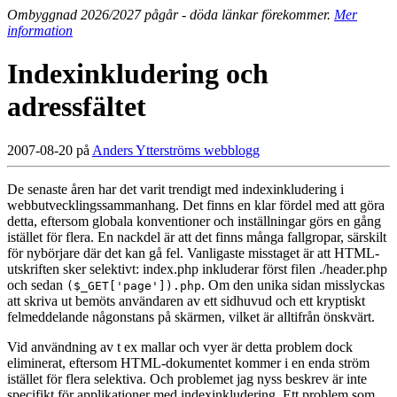
Ombyggnad 2026/2027 pågår - döda länkar förekommer.
Mer
information
Indexinkludering och
adressfältet
2007-08-20 på
Anders Ytterströms webblogg
De senaste åren har det varit trendigt med indexinkludering i
webbutvecklingssammanhang. Det finns en klar fördel med att göra
detta, eftersom globala konventioner och inställningar görs en gång
istället för flera. En nackdel är att det finns många fallgropar, särskilt
för nybörjare där det kan gå fel. Vanligaste misstaget är att HTML-
utskriften sker selektivt: index.php inkluderar först filen ./header.php
och sedan
. Om den unika sidan misslyckas
($_GET['page']).php
att skriva ut bemöts användaren av ett sidhuvud och ett kryptiskt
felmeddelande någonstans på skärmen, vilket är alltifrån önskvärt.
Vid användning av t ex mallar och vyer är detta problem dock
eliminerat, eftersom HTML-dokumentet kommer i en enda ström
istället för flera selektiva. Och problemet jag nyss beskrev är inte
specifikt för applikationer med indexinkludering. Ett problem som