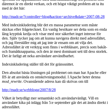
däremot är en direkt verkan, och ett högst viktigt problem att ta itu
med är det här:
http://madr.se/?controller=blog&action=archive&date=2007-08-28
Med indexinkludering blir det en massa parametrar som måste
skickas efter frågetecknet. En vanlig besökare ser detta som en enda
lång kryptisk kedja och visar med stor säkerhet inget intresse för
den. Själv tycker jag om att kunna navigera direkt med adressfältet,
och jag föreställer mig att jag inte är ensam om att vilja det.
Adressfältet är ett verktyg som finns i webbläsare, precis som bakåt-
och framåtknapparna, och den är mest dominant sett till dess storlek.
Det är farligt att neka användare användbarhet.
Indexinkludering ställer till det för gränssnittet.
Den absolut bästa lösningen på problemet om man har Apache eller
IIS är att använda en omskrivningsmodul. I Apache heter denna
mod_rewrite
. Ovanstående adress kan då skrivas om till
http://madr.se/webblogg/2007/8/28
Vilket är betydligt mer semantiskt och användarvänligt. Vill en
användare kika på inlägg från 5:e september går det att ändra direkt i
adressfältet.