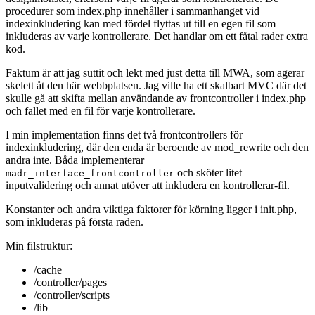
procedurer som index.php innehåller i sammanhanget vid
indexinkludering kan med fördel flyttas ut till en egen fil som
inkluderas av varje kontrollerare. Det handlar om ett fåtal rader extra
kod.
Faktum är att jag suttit och lekt med just detta till MWA, som agerar
skelett åt den här webbplatsen. Jag ville ha ett skalbart MVC där det
skulle gå att skifta mellan användande av frontcontroller i index.php
och fallet med en fil för varje kontrollerare.
I min implementation finns det två frontcontrollers för
indexinkludering, där den enda är beroende av mod_rewrite och den
andra inte. Båda implementerar
och sköter litet
madr_interface_frontcontroller
inputvalidering och annat utöver att inkludera en kontrollerar-fil.
Konstanter och andra viktiga faktorer för körning ligger i init.php,
som inkluderas på första raden.
Min filstruktur:
/cache
/controller/pages
/controller/scripts
/lib