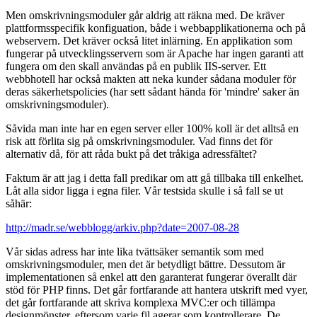
Men omskrivningsmoduler går aldrig att räkna med. De kräver
plattformsspecifik konfiguation, både i webbapplikationerna och på
webservern. Det kräver också litet inlärning. En applikation som
fungerar på utvecklingsservern som är Apache har ingen garanti att
fungera om den skall användas på en publik IIS-server. Ett
webbhotell har också makten att neka kunder sådana moduler för
deras säkerhetspolicies (har sett sådant hända för 'mindre' saker än
omskrivningsmoduler).
Såvida man inte har en egen server eller 100% koll är det alltså en
risk att förlita sig på omskrivningsmoduler. Vad finns det för
alternativ då, för att råda bukt på det tråkiga adressfältet?
Faktum är att jag i detta fall predikar om att gå tillbaka till enkelhet.
Låt alla sidor ligga i egna filer. Vår testsida skulle i så fall se ut
såhär:
http://madr.se/webblogg/arkiv.php?date=2007-08-28
Vår sidas adress har inte lika tvättsäker semantik som med
omskrivningsmoduler, men det är betydligt bättre. Dessutom är
implementationen så enkel att den garanterat fungerar överallt där
stöd för PHP finns. Det går fortfarande att hantera utskrift med vyer,
det går fortfarande att skriva komplexa MVC:er och tillämpa
designmönster, eftersom varje fil agerar som kontrollerare. De