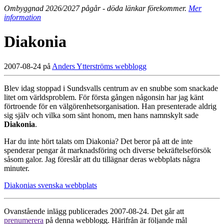
Ombyggnad 2026/2027 pågår - döda länkar förekommer.
Mer
information
Diakonia
2007-08-24 på
Anders Ytterströms webblogg
Blev idag stoppad i Sundsvalls centrum av en snubbe som snackade
litet om världsproblem. För första gången någonsin har jag känt
förtroende för en välgörenhetsorganisation. Han presenterade aldrig
sig själv och vilka som sänt honom, men hans namnskylt sade
Diakonia
.
Har du inte hört talats om Diakonia? Det beror på att de inte
spenderar pengar åt marknadsföring och diverse bekräftelseförsök
såsom galor. Jag föreslår att du tillägnar deras webbplats några
minuter.
Diakonias svenska webbplats
Ovanstående inlägg publicerades 2007-08-24. Det går att
prenumerera
på denna webblogg. Härifrån är följande mål