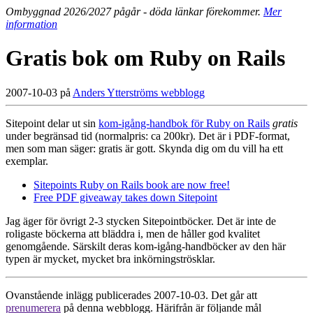
Ombyggnad 2026/2027 pågår - döda länkar förekommer.
Mer
information
Gratis bok om Ruby on Rails
2007-10-03 på
Anders Ytterströms webblogg
Sitepoint delar ut sin
kom-igång-handbok för Ruby on Rails
gratis
under begränsad tid (normalpris: ca 200kr). Det är i PDF-format,
men som man säger: gratis är gott. Skynda dig om du vill ha ett
exemplar.
Sitepoints Ruby on Rails book are now free!
Free PDF giveaway takes down Sitepoint
Jag äger för övrigt 2-3 stycken Sitepointböcker. Det är inte de
roligaste böckerna att bläddra i, men de håller god kvalitet
genomgående. Särskilt deras kom-igång-handböcker av den här
typen är mycket, mycket bra inkörningströsklar.
Ovanstående inlägg publicerades 2007-10-03. Det går att
prenumerera
på denna webblogg. Härifrån är följande mål