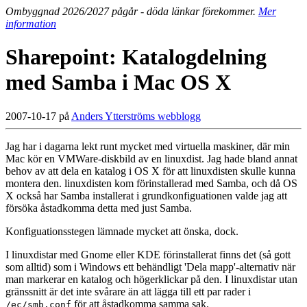
Ombyggnad 2026/2027 pågår - döda länkar förekommer.
Mer
information
Sharepoint: Katalogdelning
med Samba i Mac OS X
2007-10-17 på
Anders Ytterströms webblogg
Jag har i dagarna lekt runt mycket med virtuella maskiner, där min
Mac kör en VMWare-diskbild av en linuxdist. Jag hade bland annat
behov av att dela en katalog i OS X för att linuxdisten skulle kunna
montera den. linuxdisten kom förinstallerad med Samba, och då OS
X också har Samba installerat i grundkonfiguationen valde jag att
försöka åstadkomma detta med just Samba.
Konfiguationsstegen lämnade mycket att önska, dock.
I linuxdistar med Gnome eller KDE förinstallerat finns det (så gott
som alltid) som i Windows ett behändligt 'Dela mapp'-alternativ när
man markerar en katalog och högerklickar på den. I linuxdistar utan
gränssnitt är det inte svårare än att lägga till ett par rader i
för att åstadkomma samma sak.
/ec/smb.conf