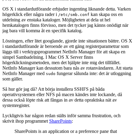
OS X i standardutförande erbjuder ingenting liknande detta. Varken
högerklick eller några rader i
kan skapa oss en
/etc/smb.conf
utdelning av enstaka kataloger. Möjligheten at dela ut hel
hemkatalogen finns förvisso, men det tycker jag känns onödigt när
jag bara vill komma åt en specifik katalog.
Lösningen, efter litet googlande, gjorde inte situationen bättre. OS X
i standardutförande är beroende av ett gäng registerparametrar som
läggs till i verktygsprogrammet NetInfo Manager för att skapa en
simpel Sambadelning. I Mac OS X Server finns
högerklickningsmetoden, men det hjälpte inte mig det tillfället.
NetInfo Manager kan dessutom bara nås av rotanvändaren. Att starta
NetInfo Manager med
fungerar sålunda inte: det är utloggning
sudo
som gäller.
Så hur gör jag då? Att börja installera SSHFS på båda
operativsystemen eller NFS på macen kändes inte lockande, då
dessa också löpte risk att fångas in av detta opraktiska nät av
systemregister.
Lyckligtvis har någon redan stälts inför samma frustration, och
skrivit ihop programmet
SharePoints
:
SharePoints is an application or a preference pane that