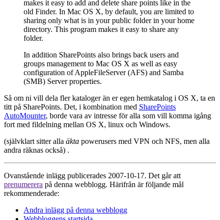
makes it easy to add and delete share points like in the
old Finder. In Mac OS X, by default, you are limited to
sharing only what is in your public folder in your home
directory. This program makes it easy to share any
folder.
In addition SharePoints also brings back users and
groups management to Mac OS X as well as easy
configuration of AppleFileServer (AFS) and Samba
(SMB) Server properties.
Så om ni vill dela fler kataloger än er egen hemkatalog i OS X, ta en
titt på SharePoints. Det, i kombination med
SharePoints
AutoMounter
, borde vara av intresse för alla som vill komma igång
fort med fildelning mellan OS X, linux och Windows.
(självklart sitter alla
äkta
powerusers med VPN och NFS, men alla
andra räknas också) .
Ovanstående inlägg publicerades 2007-10-17. Det går att
prenumerera
på denna webblogg. Härifrån är följande mål
rekommenderade:
Andra inlägg på denna webblogg
Webbloggens startsida