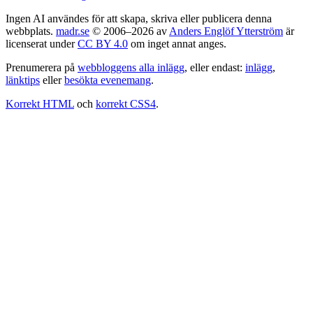
Ingen AI användes för att skapa, skriva eller publicera denna
webbplats.
madr.se
© 2006–2026 av
Anders Englöf Ytterström
är
licenserat under
CC BY 4.0
om inget annat anges.
Prenumerera på
webbloggens alla inlägg
, eller endast:
inlägg
,
länktips
eller
besökta evenemang
.
Korrekt HTML
och
korrekt CSS4
.