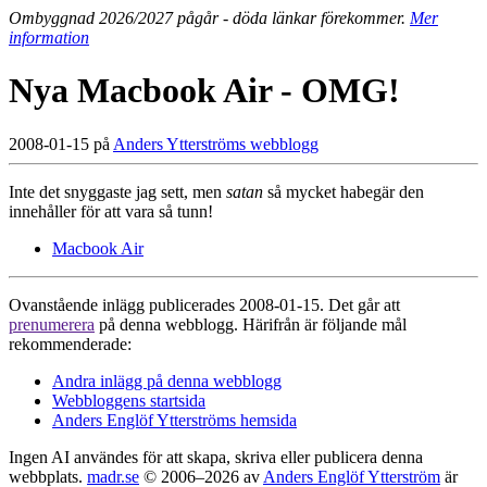
Ombyggnad 2026/2027 pågår - döda länkar förekommer.
Mer
information
Nya Macbook Air - OMG!
2008-01-15 på
Anders Ytterströms webblogg
Inte det snyggaste jag sett, men
satan
så mycket habegär den
innehåller för att vara så tunn!
Macbook Air
Ovanstående inlägg publicerades 2008-01-15. Det går att
prenumerera
på denna webblogg. Härifrån är följande mål
rekommenderade:
Andra inlägg på denna webblogg
Webbloggens startsida
Anders Englöf Ytterströms hemsida
Ingen AI användes för att skapa, skriva eller publicera denna
webbplats.
madr.se
© 2006–2026 av
Anders Englöf Ytterström
är