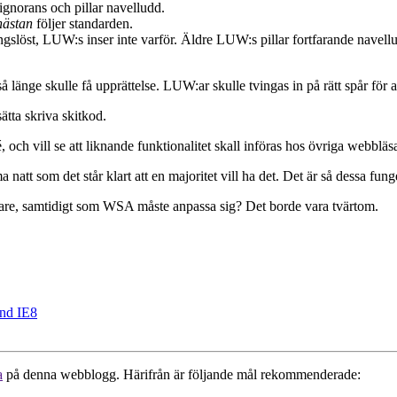
gnorans och pillar navelludd.
nästan
följer standarden.
slöst, LUW:s inser inte varför. Äldre LUW:s pillar fortfarande navellu
änge skulle få upprättelse. LUW:ar skulle tvingas in på rätt spår för att 
ätta skriva skitkod.
 och vill se att liknande funktionalitet skall införas hos övriga webbläs
t som det står klart att en majoritet vill ha det. Det är så dessa funger
lare, samtidigt som WSA måste anpassa sig? Det borde vara tvärtom.
nd IE8
a
på denna webblogg. Härifrån är följande mål rekommenderade: