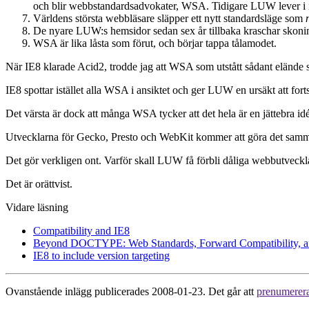
och blir webbstandardsadvokater, WSA. Tidigare LUW lever i i
Världens största webbläsare släpper ett nytt standardsläge som
De nyare LUW:s hemsidor sedan sex år tillbaka kraschar skoning
WSA är lika låsta som förut, och börjar tappa tålamodet.
När IE8 klarade Acid2, trodde jag att WSA som utstått sådant elände så l
IE8 spottar istället alla WSA i ansiktet och ger LUW en ursäkt att forts
Det värsta är dock att många WSA tycker att det hela är en jättebra idé,
Utvecklarna för Gecko, Presto och WebKit kommer att göra det samma nat
Det gör verkligen ont. Varför skall LUW få förbli dåliga webbutveck
Det är orättvist.
Vidare läsning
Compatibility and IE8
Beyond DOCTYPE: Web Standards, Forward Compatibility, a
IE8 to include version targeting
Ovanstående inlägg publicerades 2008-01-23. Det går att
prenumerer