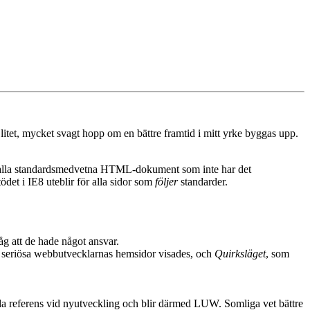
t litet, mycket svagt hopp om en bättre framtid i mitt yrke byggas upp.
r alla standardsmedvetna HTML-dokument som inte har det
ödet i IE8 uteblir för alla sidor som
följer
standarder.
g att de hade något ansvar.
e seriösa webbutvecklarnas hemsidor visades, och
Quirksläget
, som
nda referens vid nyutveckling och blir därmed LUW. Somliga vet bättre