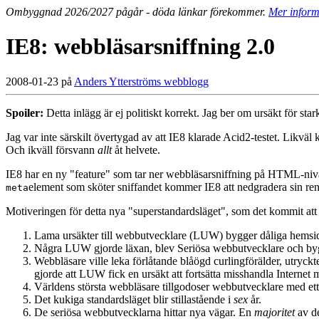
Ombyggnad 2026/2027 pågår - döda länkar förekommer.
Mer inform
IE8: webbläsarsniffning 2.0
2008-01-23 på
Anders Ytterströms webblogg
Spoiler:
Detta inlägg är ej politiskt korrekt. Jag ber om ursäkt för star
Jag var inte särskilt övertygad av att IE8 klarade Acid2-testet. Likväl 
Och ikväll försvann
allt
åt helvete.
IE8 har en ny "feature" som tar ner webbläsarsniffning på HTML-niv
element som sköter sniffandet kommer IE8 att nedgradera sin rende
meta
Motiveringen för detta nya "superstandardsläget", som det kommit att
Lama ursäkter till webbutvecklare (LUW) bygger dåliga hemsidor
Några LUW gjorde läxan, blev Seriösa webbutvecklare och bygg
Webbläsare ville leka förlåtande blåögd curlingförälder, utryck
gjorde att LUW fick en ursäkt att fortsätta misshandla Internet m
Världens största webbläsare tillgodoser webbutvecklare med et
Det kukiga standardsläget blir stillastående i
sex
år.
De seriösa webbutvecklarna hittar nya vägar. En
majoritet
av de