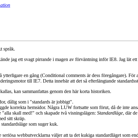
ation
kt språk.
kände jag ett svagt pirrande i magen av förväntning inför IE8. Jag lät et
å ytterligare en gång (Conditional comments är dess föregångare). Fö
ringsmotor till IE7. Detta innebär att det så efterlängtande standardsst
 kallas, kan sammanfattas genom den här korta historiken.
, dålig som i "standards är jobbigt".
de korrekta hemsidor. Några LUW fortsatte som förut, då de inte anså
te "alla skall med!" och skapade två visningslägen:
Standardläge
, där d
ed sitt skräp.
t standardsläge som suger kuk.
 seriösa webbutvecklarna väljer att ta det kukiga standardläget som e