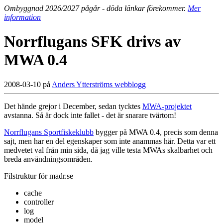
Ombyggnad 2026/2027 pågår - döda länkar förekommer.
Mer
information
Norrflugans SFK drivs av
MWA 0.4
2008-03-10 på
Anders Ytterströms webblogg
Det hände grejor i December, sedan tycktes
MWA-projektet
avstanna. Så är dock inte fallet - det är snarare tvärtom!
Norrflugans Sportfiskeklubb
bygger på MWA 0.4, precis som denna
sajt, men har en del egenskaper som inte anammas här. Detta var ett
medvetet val från min sida, då jag ville testa MWAs skalbarhet och
breda användningsområden.
Filstruktur för madr.se
cache
controller
log
model