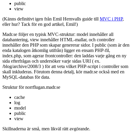
public
view
(Känns definitivt igen från Emil Hernvalls guide till
MVC i PHP
,
eller hur? Tack för en god artikel, Emil!)
Madr.se följer en typisk MVC-struktur: model innehåller all
datahantering, view innehåller HTML-mallar, och controller
innehåller den PHP som skapar genererar sidor. I public (som är den
enda katalogen åtkomlig utifrån) ligger en ensam PHP-fil,
index.php, som agerar frontcontroller: den laddas varje gång en ny
sida efterfrågas och undersöker varje sidas URI ( ex.
/blog/archive/2008/3 ) för att veta vilket PHP-script i controller som
skall inkluderas. Förutom denna detalj, kör madr.se också med en
MySQL-databas för data.
Struktur för norrflugan.madr.se
cache
log
model
public
view
Skillnaderna är små, men likväl rätt avgörande.