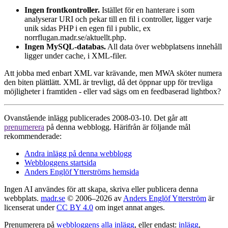
Ingen frontkontroller.
Istället för en hanterare i som
analyserar URI och pekar till en fil i controller, ligger varje
unik sidas PHP i en egen fil i public, ex
norrflugan.madr.se/aktuellt.php.
Ingen MySQL-databas.
All data över webbplatsens innehåll
ligger under cache, i XML-filer.
Att jobba med enbart XML var krävande, men MWA sköter numera
den biten plättlätt. XML är trevligt, då det öppnar upp för trevliga
möjligheter i framtiden - eller vad sägs om en feedbaserad lightbox?
Ovanstående inlägg publicerades 2008-03-10. Det går att
prenumerera
på denna webblogg. Härifrån är följande mål
rekommenderade:
Andra inlägg på denna webblogg
Webbloggens startsida
Anders Englöf Ytterströms hemsida
Ingen AI användes för att skapa, skriva eller publicera denna
webbplats.
madr.se
© 2006–2026 av
Anders Englöf Ytterström
är
licenserat under
CC BY 4.0
om inget annat anges.
Prenumerera på
webbloggens alla inlägg
, eller endast:
inlägg
,