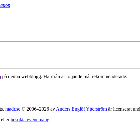
ation
a
på denna webblogg. Härifrån är följande mål rekommenderade:
ts.
madr.se
© 2006–2026 av
Anders Englöf Ytterström
är licenserat un
eller
besökta evenemang
.