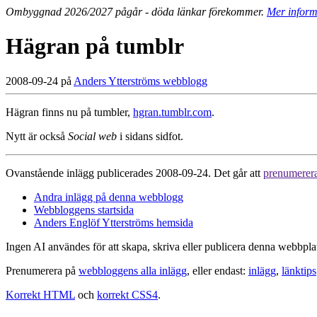
Ombyggnad 2026/2027 pågår - döda länkar förekommer.
Mer inform
Hägran på tumblr
2008-09-24 på
Anders Ytterströms webblogg
Hägran finns nu på tumbler,
hgran.tumblr.com
.
Nytt är också
Social web
i sidans sidfot.
Ovanstående inlägg publicerades 2008-09-24. Det går att
prenumerer
Andra inlägg på denna webblogg
Webbloggens startsida
Anders Englöf Ytterströms hemsida
Ingen AI användes för att skapa, skriva eller publicera denna webbpla
Prenumerera på
webbloggens alla inlägg
, eller endast:
inlägg
,
länktips
Korrekt HTML
och
korrekt CSS4
.