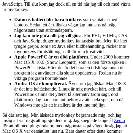
JavaScript. Till slut kom jag dock till en tid när jag till och med växte
ur mydonkey.
Datorns batteri blir bara tröttare
, som väntat är med
laptops. Sedan ett år tillbaka vågar jag inte ens gå iväg
någonstans utan strömadaptern.
Jag kan inte göra allt jag vill göra
. För PHP, HTML, CSS
och JavaScript duger mydonkey fantastiskt bra. Men för litet
tyngre grejor, som t ex Java eller bildbehandling, räcker inte
mydonkeys förutsättningar till för min kreativitet.
Apple PowerPC är en död plattform
. Under 2009 kommer
Mac OS X 10.6 (Snow Leopard), som är den första spiken i
PowerPC:s kista. Efter det är det bara en tidsfråga innan de
program jag använder alla slutat uppdaterats. Redan nu är
viktiga program borträknade.
Andra OS är komplicerat.
Även om jag älskar Mac OS X
är det inte heltäckande. Linux är mig mycket kärt, och till
PowerBook finns det ytterst få alternativ (som sagt, död
plattform). Jag har spontant behov av att spela spel, och då
Windows inte går att installera är det inte möjligt.
Så där satt jag. Min älskade mydonkey begränsade mig, och jag
insåg att var dags att uppgradera mig. Jag sneglade länge åt
Zepto
för att bli med pingvindator, men någonstans på vägen insåg jag att
Mac OS X var oersättligt just nu. Bara dagar efter detta kommer