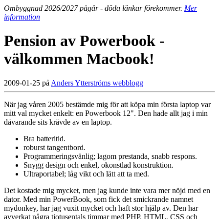
Ombyggnad 2026/2027 pågår - döda länkar förekommer.
Mer
information
Pension av Powerbook -
välkommen Macbook!
2009-01-25 på
Anders Ytterströms webblogg
När jag våren 2005 bestämde mig för att köpa min första laptop var
mitt val mycket enkelt: en Powerbook 12". Den hade allt jag i min
dåvarande sits krävde av en laptop.
Bra batteritid.
roburst tangentbord.
Programmeringsvänlig; lagom prestanda, snabb respons.
Snygg design och enkel, okonstlad konstruktion.
Ultraportabel; låg vikt och lätt att ta med.
Det kostade mig mycket, men jag kunde inte vara mer nöjd med en
dator. Med min PowerBook, som fick det smickrande namnet
mydonkey, har jag vuxit mycket och haft stor hjälp av. Den har
avverkat några tiotusentals timmar med PHP, HTML, CSS och