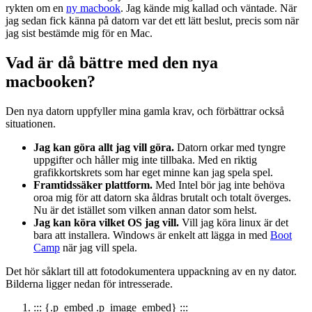
rykten om en
ny macbook
. Jag kände mig kallad och väntade. När
jag sedan fick känna på datorn var det ett lätt beslut, precis som när
jag sist bestämde mig för en Mac.
Vad är då bättre med den nya
macbooken?
Den nya datorn uppfyller mina gamla krav, och förbättrar också
situationen.
Jag kan göra allt jag vill göra.
Datorn orkar med tyngre
uppgifter och håller mig inte tillbaka. Med en riktig
grafikkortskrets som har eget minne kan jag spela spel.
Framtidssäker plattform.
Med Intel bör jag inte behöva
oroa mig för att datorn ska åldras brutalt och totalt överges.
Nu är det istället som vilken annan dator som helst.
Jag kan köra vilket OS jag vill.
Vill jag köra linux är det
bara att installera. Windows är enkelt att lägga in med
Boot
Camp
när jag vill spela.
Det hör såklart till att fotodokumentera uppackning av en ny dator.
Bilderna ligger nedan för intresserade.
::: {.p_embed .p_image_embed} :::