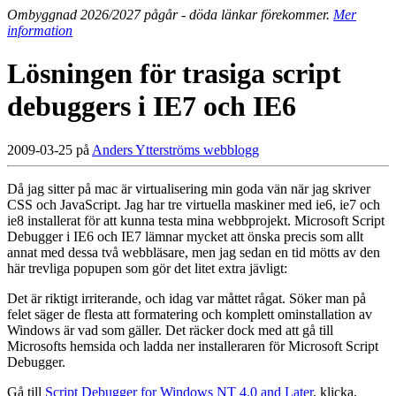
Ombyggnad 2026/2027 pågår - döda länkar förekommer.
Mer
information
Lösningen för trasiga script
debuggers i IE7 och IE6
2009-03-25 på
Anders Ytterströms webblogg
Då jag sitter på mac är virtualisering min goda vän när jag skriver
CSS och JavaScript. Jag har tre virtuella maskiner med ie6, ie7 och
ie8 installerat för att kunna testa mina webbprojekt. Microsoft Script
Debugger i IE6 och IE7 lämnar mycket att önska precis som allt
annat med dessa två webbläsare, men jag sedan en tid mötts av den
här trevliga popupen som gör det litet extra jävligt:
Det är riktigt irriterande, och idag var måttet rågat. Söker man på
felet säger de flesta att formatering och komplett ominstallation av
Windows är vad som gäller. Det räcker dock med att gå till
Microsofts hemsida och ladda ner installeraren för Microsoft Script
Debugger.
Gå till
Script Debugger for Windows NT 4.0 and Later
, klicka,