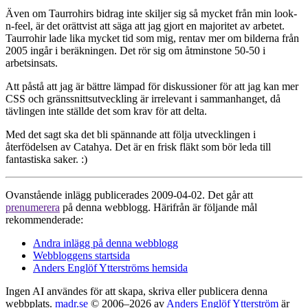
Även om Taurrohirs bidrag inte skiljer sig så mycket från min look-
n-feel, är det orättvist att säga att jag gjort en majoritet av arbetet.
Taurrohir lade lika mycket tid som mig, rentav mer om bilderna från
2005 ingår i beräkningen. Det rör sig om åtminstone 50-50 i
arbetsinsats.
Att påstå att jag är bättre lämpad för diskussioner för att jag kan mer
CSS och gränssnittsutveckling är irrelevant i sammanhanget, då
tävlingen inte ställde det som krav för att delta.
Med det sagt ska det bli spännande att följa utvecklingen i
återfödelsen av Catahya. Det är en frisk fläkt som bör leda till
fantastiska saker. :)
Ovanstående inlägg publicerades 2009-04-02. Det går att
prenumerera
på denna webblogg. Härifrån är följande mål
rekommenderade:
Andra inlägg på denna webblogg
Webbloggens startsida
Anders Englöf Ytterströms hemsida
Ingen AI användes för att skapa, skriva eller publicera denna
webbplats.
madr.se
© 2006–2026 av
Anders Englöf Ytterström
är