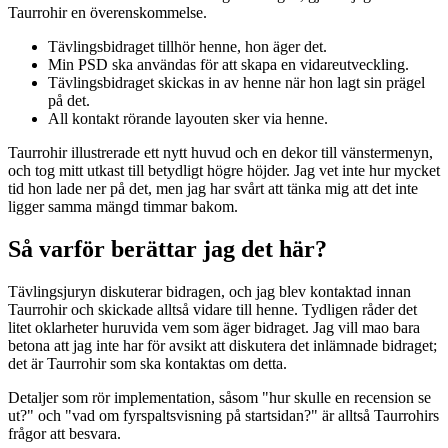
Taurrohir en överenskommelse.
Tävlingsbidraget tillhör henne, hon äger det.
Min PSD ska användas för att skapa en vidareutveckling.
Tävlingsbidraget skickas in av henne när hon lagt sin prägel
på det.
All kontakt rörande layouten sker via henne.
Taurrohir illustrerade ett nytt huvud och en dekor till vänstermenyn,
och tog mitt utkast till betydligt högre höjder. Jag vet inte hur mycket
tid hon lade ner på det, men jag har svårt att tänka mig att det inte
ligger samma mängd timmar bakom.
Så varför berättar jag det här?
Tävlingsjuryn diskuterar bidragen, och jag blev kontaktad innan
Taurrohir och skickade alltså vidare till henne. Tydligen råder det
litet oklarheter huruvida vem som äger bidraget. Jag vill mao bara
betona att jag inte har för avsikt att diskutera det inlämnade bidraget;
det är Taurrohir som ska kontaktas om detta.
Detaljer som rör implementation, såsom "hur skulle en recension se
ut?" och "vad om fyrspaltsvisning på startsidan?" är alltså Taurrohirs
frågor att besvara.