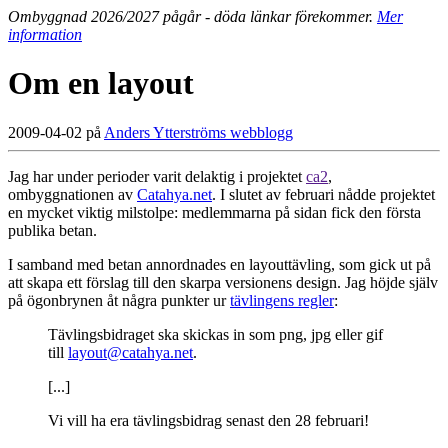
Ombyggnad 2026/2027 pågår - döda länkar förekommer.
Mer
information
Om en layout
2009-04-02 på
Anders Ytterströms webblogg
Jag har under perioder varit delaktig i projektet
ca2
,
ombyggnationen av
Catahya.net
. I slutet av februari nådde projektet
en mycket viktig milstolpe: medlemmarna på sidan fick den första
publika betan.
I samband med betan annordnades en layouttävling, som gick ut på
att skapa ett förslag till den skarpa versionens design. Jag höjde själv
på ögonbrynen åt några punkter ur
tävlingens regler
:
Tävlingsbidraget ska skickas in som png, jpg eller gif
till
layout@catahya.net
.
[...]
Vi vill ha era tävlingsbidrag senast den 28 februari!