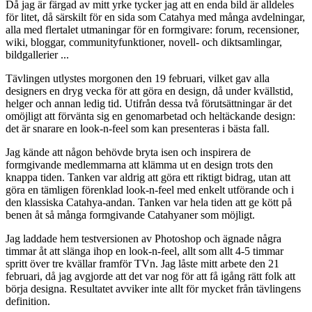
Då jag är färgad av mitt yrke tycker jag att en enda bild är alldeles
för litet, då särskilt för en sida som Catahya med många avdelningar,
alla med flertalet utmaningar för en formgivare: forum, recensioner,
wiki, bloggar, communityfunktioner, novell- och diktsamlingar,
bildgallerier ...
Tävlingen utlystes morgonen den 19 februari, vilket gav alla
designers en dryg vecka för att göra en design, då under kvällstid,
helger och annan ledig tid. Utifrån dessa två förutsättningar är det
omöjligt att förvänta sig en genomarbetad och heltäckande design:
det är snarare en look-n-feel som kan presenteras i bästa fall.
Jag kände att någon behövde bryta isen och inspirera de
formgivande medlemmarna att klämma ut en design trots den
knappa tiden. Tanken var aldrig att göra ett riktigt bidrag, utan att
göra en tämligen förenklad look-n-feel med enkelt utförande och i
den klassiska Catahya-andan. Tanken var hela tiden att ge kött på
benen åt så många formgivande Catahyaner som möjligt.
Jag laddade hem testversionen av Photoshop och ägnade några
timmar åt att slänga ihop en look-n-feel, allt som allt 4-5 timmar
spritt över tre kvällar framför TVn. Jag låste mitt arbete den 21
februari, då jag avgjorde att det var nog för att få igång rätt folk att
börja designa. Resultatet avviker inte allt för mycket från tävlingens
definition.