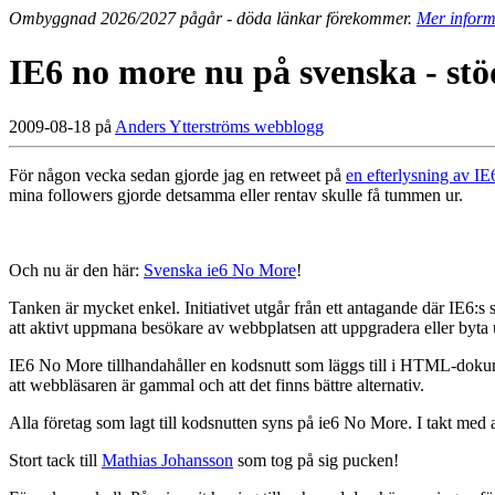
Ombyggnad 2026/2027 pågår - döda länkar förekommer.
Mer inform
IE6 no more nu på svenska - st
2009-08-18 på
Anders Ytterströms webblogg
För någon vecka sedan gjorde jag en retweet på
en efterlysning av 
mina followers gjorde detsamma eller rentav skulle få tummen ur.
Och nu är den här:
Svenska ie6 No More
!
Tanken är mycket enkel. Initiativet utgår från ett antagande där IE6:
att aktivt uppmana besökare av webbplatsen att uppgradera eller byta u
IE6 No More tillhandahåller en kodsnutt som läggs till i HTML-dokum
att webbläsaren är gammal och att det finns bättre alternativ.
Alla företag som lagt till kodsnutten syns på ie6 No More. I takt med
Stort tack till
Mathias Johansson
som tog på sig pucken!