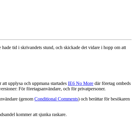
 hade tid i skrivandets stund, och skickade det vidare i hopp om att
ör att upplysa och uppmana startades
IE6 No More
där företag ombeds
versioner: För företagsanvändare, och för privatpersoner.
6-användare (genom
Conditional Comments
) och berättar för besökaren
nadsandel kommer att sjunka raskare.