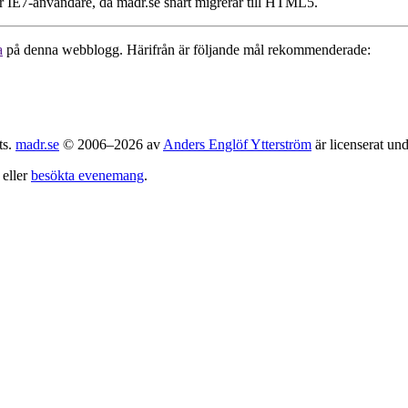
för IE7-användare, då madr.se snart migrerar till HTML5.
a
på denna webblogg. Härifrån är följande mål rekommenderade:
ts.
madr.se
© 2006–2026 av
Anders Englöf Ytterström
är licenserat un
eller
besökta evenemang
.