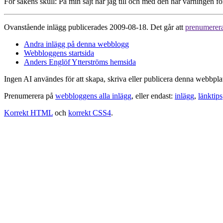
För sakens skull: På min sajt har jag till och med den här varningen 
Ovanstående inlägg publicerades 2009-08-18. Det går att
prenumerer
Andra inlägg på denna webblogg
Webbloggens startsida
Anders Englöf Ytterströms hemsida
Ingen AI användes för att skapa, skriva eller publicera denna webbpla
Prenumerera på
webbloggens alla inlägg
, eller endast:
inlägg
,
länktips
Korrekt HTML
och
korrekt CSS4
.