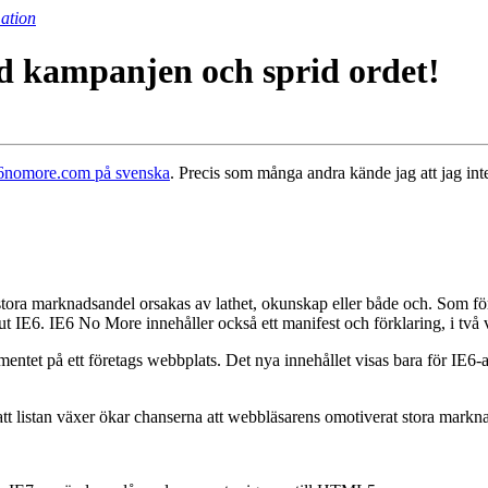
ation
öd kampanjen och sprid ordet!
IE6nomore.com på svenska
. Precis som många andra kände jag att jag inte
s stora marknadsandel orsakas av lathet, okunskap eller både och. Som f
t IE6. IE6 No More innehåller också ett manifest och förklaring, i två 
entet på ett företags webbplats. Det nya innehållet visas bara för IE
 att listan växer ökar chanserna att webbläsarens omotiverat stora mark