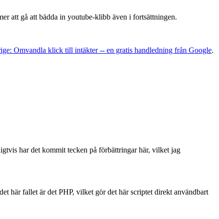
r att gå att bädda in youtube-klibb även i fortsättningen.
ge: Omvandla klick till intäkter -- en gratis handledning från Google
.
gtvis har det kommit tecken på förbättringar här, vilket jag
I det här fallet är det PHP, vilket gör det här scriptet direkt användbart