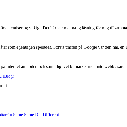
är autentisering vitkigt. Det här var matnyttig läsning för mig tillsam
a låtar som egentligen spelades. Första träffen på Google var den här, en
d på Internet än i bilen och samtidigt vet bilmärket men inte webbläsaren?
YUIBlog)
unkt.
 fattar? « Same Same But Different