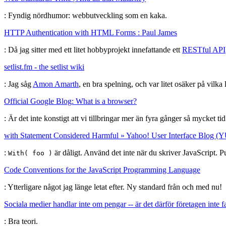
: Fyndig nördhumor: webbutveckling som en kaka.
HTTP Authentication with HTML Forms : Paul James
: Då jag sitter med ett litet hobbyprojekt innefattande ett
RESTful API
setlist.fm - the setlist wiki
: Jag såg
Amon Amarth
, en bra spelning, och var litet osäker på vilk
Official Google Blog: What is a browser?
: Är det inte konstigt att vi tillbringar mer än fyra gånger så mycket ti
with Statement Considered Harmful » Yahoo! User Interface Blog (
:
är dåligt. Använd det inte när du skriver JavaScript. P
With( foo )
Code Conventions for the JavaScript Programming Language
: Ytterligare något jag länge letat efter. Ny standard från och med nu!
Sociala medier handlar inte om pengar -- är det därför företagen inte
: Bra teori.