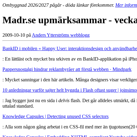
Ombyggnad 2026/2027 pågår - döda länkar förekommer.
Mer inform
Madr.se upmärksammar - vecka
2009-10-10 på
Anders Ytterströms webblogg
BankID i mobilen « Happy User: interaktionsdesign och användbarhe
: En lättläst och mycket bra srkiven av en BankID-applikation på iP
Pappersnostalgi hindrar reklambyråer att förstå webben · Mindpark
: Mycket sanningar i den här artikeln. Många designers visar verklige
10 anledningar varför sajter helt byggda i Flash oftast suger | joinsimo
: Jag bygger just nu en sida i
delvis
flash. Det går alldeles utmärkt, då
uttalad standard.
Knowledge Capsules | Detecting unused CSS selectors
: Alla som någon gång arbetat i en CSS-fil med mer än tjugotusen(20 00