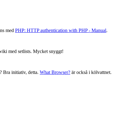
mans med
PHP: HTTP authentication with PHP - Manual
.
 wiki med setlists. Mycket snyggt!
 Bra initiativ, detta.
What Browser?
är också i kölvattnet.