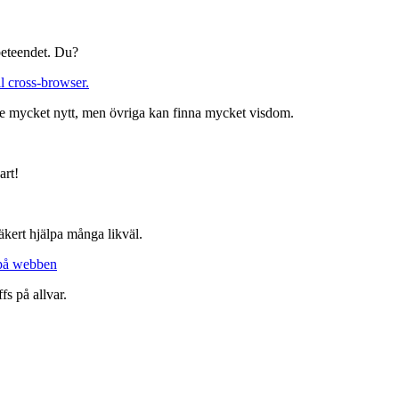
beteendet. Du?
l cross-browser.
inte mycket nytt, men övriga kan finna mycket visdom.
art!
äkert hjälpa många likväl.
t på webben
fs på allvar.