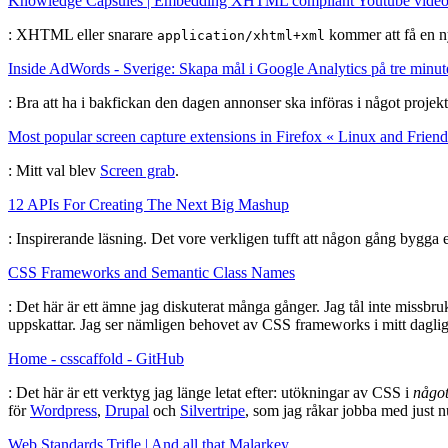
Knowledge Capsules | Embedding XHTML compliant Youtube video
: XHTML eller snarare
kommer att få en ny
application/xhtml+xml
Inside AdWords - Sverige: Skapa mål i Google Analytics på tre minut
: Bra att ha i bakfickan den dagen annonser ska införas i något projek
Most popular screen capture extensions in Firefox « Linux and Friend
: Mitt val blev
Screen grab
.
12 APIs For Creating The Next Big Mashup
: Inspirerande läsning. Det vore verkligen tufft att någon gång bygga e
CSS Frameworks and Semantic Class Names
: Det här är ett ämne jag diskuterat många gånger. Jag tål inte missbru
uppskattar. Jag ser nämligen behovet av CSS frameworks i mitt dagliga 
Home - csscaffold - GitHub
: Det här är ett verktyg jag länge letat efter: utökningar av CSS i
något
för
Wordpress
,
Drupal
och
Silvertripe
, som jag råkar jobba med just n
Web Standards Trifle | And all that Malarkey