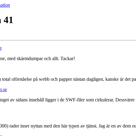
ation
 41
t
hone, med skärmdumpar och allt. Tackar!
n total oförståelse på webb och papper nästan dagligen, kanske är det 
n.se
 inget av sidans innehåll ligger i de SWF-filer som cirkulerar. Dessvärr
0) rader inser nyttan med den här typen av tjänst. Jag är en av dem och