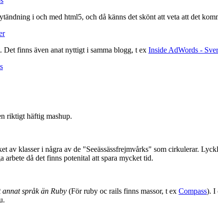
s
tändning i och med html5, och då känns det skönt att veta att det komme
er
t. Det finns även anat nyttigt i samma blogg, t ex
Inside AdWords - Sveri
s
n riktigt häftig mashup.
ket av klasser i några av de "Seeässässfrejmvårks" som cirkulerar. Lyckli
arbete då det finns potenital att spara mycket tid.
 annat språk än Ruby
(För ruby oc rails finns massor, t ex
Compass
). 
u.