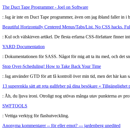
The Duct Tape Programmer - Joel on Software
: Jag är inte en Duct Tape programmer, även om jag ibland faller in i 
Beautiful Horizontally Centered Menus/Tabs/List. No CSS hacks. Ful
: Kul och välskirven artikel. De flesta erfarna CSS-författare finner 
YARD Documentation
: Dokumentationen för SASS. Något för mig att ta itu med, och det sn
Stop Over-Scheduling! How to Take Back Your Time
: Jag använder GTD för att få kontroll över min tid, men det här kan s
13 superenkla sätt att reta gallfeber på dina besökare « Tillgänglighe
: Åh, du ljuva ironi. Otroligt nog utövas många utav punkterna av prof
SWFTOOLS
: Vettiga verktyg för flashutveckling.
Anonyma kommentarer -- för eller emot? --- jardenberg unedited