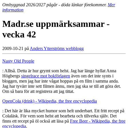
Ombyggnad 2026/2027 pågår - döda länkar förekommer.
Mer
information
Madr.se uppmärksammar -
vecka 42
2009-10-21 på
Anders Ytterströms webblogg
Nasty Old People
: Alltså. Detta är hur grymt som helst. Jag har länge hyllat Anna
Högbergs
singelrace mot bokförlagen
även om det inte synts i
bloggen, men jag har inte vågat hoppas på en film i samma anda.
Jag har tyvärr inte sett filmen ännu, men jag ska se till att göra det.
Om så bara för att registrera att jag tittat.
OpenCola (drink) - Wikipedia, the free encyclopedia
: Det här är lika mycket humor som helt underbart. Ett fritt recept på
Colaläsk. För vem som helst att bearbeta och tillverka själv. Det
finns ett recept på öl också att läsa på
Free Beer - Wikipedia, the free
encyclopedia
.