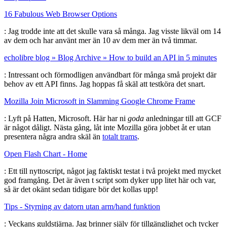
16 Fabulous Web Browser Options
: Jag trodde inte att det skulle vara så många. Jag visste likväl om 14
av dem och har använt mer än 10 av dem mer än två timmar.
echolibre blog » Blog Archive » How to build an API in 5 minutes
: Intressant och förmodligen användbart för många små projekt där
behov av ett API finns. Jag hoppas få skäl att testköra det snart.
Mozilla Join Microsoft in Slamming Google Chrome Frame
: Lyft på Hatten, Microsoft. Här har ni
goda
anledningar till att GCF
är något dåligt. Nästa gång, låt inte Mozilla göra jobbet åt er utan
presentera några andra skäl än
totalt trams
.
Open Flash Chart - Home
: Ett till nyttoscript, något jag faktiskt testat i två projekt med mycket
god framgång. Det är även t script som dyker upp litet här och var,
så är det okänt sedan tidigare bör det kollas upp!
Tips - Styrning av datorn utan arm/hand funktion
: Veckans guldstjärna. Jag brinner själv för tillgänglighet och tycker