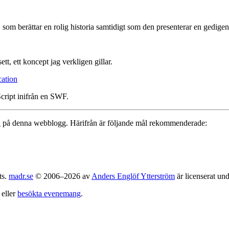
ln, som berättar en rolig historia samtidigt som den presenterar en gedi
, ett koncept jag verkligen gillar.
cation
Script inifrån en SWF.
a
på denna webblogg. Härifrån är följande mål rekommenderade:
ts.
madr.se
© 2006–2026 av
Anders Englöf Ytterström
är licenserat un
eller
besökta evenemang
.