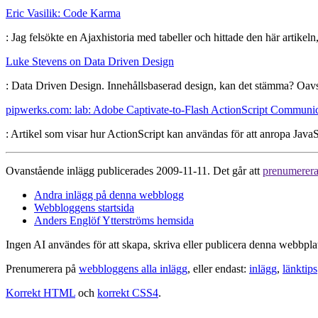
Eric Vasilik: Code Karma
: Jag felsökte en Ajaxhistoria med tabeller och hittade den här artike
Luke Stevens on Data Driven Design
: Data Driven Design. Innehållsbaserad design, kan det stämma? Oavsett
pipwerks.com: lab: Adobe Captivate-to-Flash ActionScript Communi
: Artikel som visar hur ActionScript kan användas för att anropa Java
Ovanstående inlägg publicerades 2009-11-11. Det går att
prenumerer
Andra inlägg på denna webblogg
Webbloggens startsida
Anders Englöf Ytterströms hemsida
Ingen AI användes för att skapa, skriva eller publicera denna webbpla
Prenumerera på
webbloggens alla inlägg
, eller endast:
inlägg
,
länktips
Korrekt HTML
och
korrekt CSS4
.