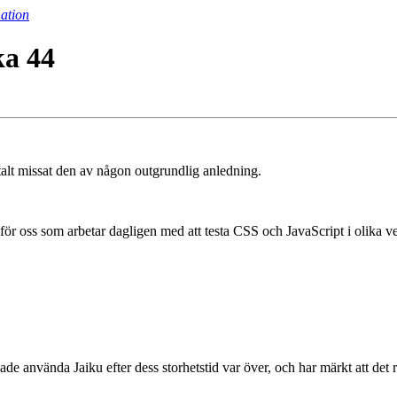
ation
a 44
 totalt missat den av någon outgrundlig anledning.
 för oss som arbetar dagligen med att testa CSS och JavaScript i olika 
rjade använda Jaiku efter dess storhetstid var över, och har märkt att det 