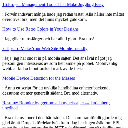
16 Project Management Tools That Make Juggling Easy
: Förvånandsvärt många hade jag redan testat. Alla håller inte måttet
överdrivet bra, men det finns mycket guldkorn.
How to Use Retro Colors in Your Designs
: Jag gillar retro-färger och har alltid gjort. Bra tips!
7 Tips To Make Your Web Site Mobile-friendly
: Jaja, jag har snöat in på mobila sajter. Det är såväl något jag
personligen intresseras av som hett ämne på jobbet. Mobilvänlig
webb är kul och outforskad mark av de flesta.
Mobile Device Detection for the Masses
: Ännu ett script för att urskilja handhållna enheter backend,
dessutom ett mer generellt sådant. Bra med alternativ.
Resumé: Bonnier bygger om alla nyhetssajter --- jardenberg
unedited
: Bra diskussioner i den här tråden. Det som framförallt gjorde mig
glad är att Drupals fördelar lyfts fram. Jag har ingen åsikt om EPI,
annat än att jag vet att det är .NET och därmed inte så vändligt mot