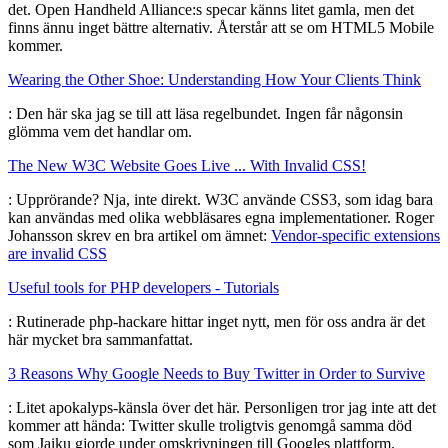
det. Open Handheld Alliance:s specar känns litet gamla, men det
finns ännu inget bättre alternativ. Återstår att se om HTML5 Mobile
kommer.
Wearing the Other Shoe: Understanding How Your Clients Think
: Den här ska jag se till att läsa regelbundet. Ingen får någonsin
glömma vem det handlar om.
The New W3C Website Goes Live ... With Invalid CSS!
: Upprörande? Nja, inte direkt. W3C använde CSS3, som idag bara
kan användas med olika webbläsares egna implementationer. Roger
Johansson skrev en bra artikel om ämnet:
Vendor-specific extensions
are invalid CSS
Useful tools for PHP developers - Tutorials
: Rutinerade php-hackare hittar inget nytt, men för oss andra är det
här mycket bra sammanfattat.
3 Reasons Why Google Needs to Buy Twitter in Order to Survive
: Litet apokalyps-känsla över det här. Personligen tror jag inte att det
kommer att hända: Twitter skulle troligtvis genomgå samma död
som Jaiku gjorde under omskrivningen till Googles plattform.