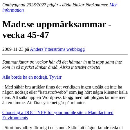
Ombyggnad 2026/2027 pågår - döda länkar förekommer.
Mer
information
Madr.se uppmärksammar -
vecka 45-47
2009-11-23 på
Anders Ytterströms webblogg
Sammanfattar tre veckor här då det hämtar in mitt tapp samt inte
kom in så mycket länkar ändå. Älska intensivt arbete!
Alla borde ha en nödsajt. Tyvärr
: Med såhär bra artiklar finns det verkligen ingen ursäkt att inte ha
någon nödsajt eller "katastrofwebb" som jag hört några klienter kalla
dem. Att sätta upp en Wordpress-blogg med rätt plugins tar inte mer
än en timme. Att lära systemet går på minuter.
Choosing a DOCTYPE for your mobile site « Manufactured
Environments
: Stort huvudbry för mig i en stund. Skönt att någon kunde reda ut