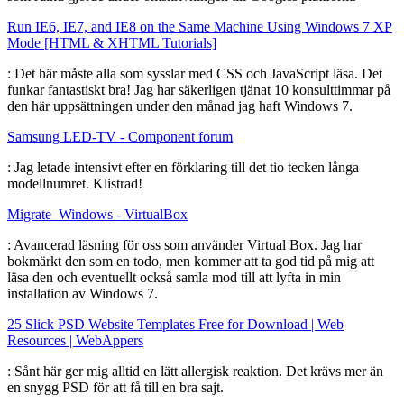
Run IE6, IE7, and IE8 on the Same Machine Using Windows 7 XP
Mode [HTML & XHTML Tutorials]
: Det här måste alla som sysslar med CSS och JavaScript läsa. Det
funkar fantastiskt bra! Jag har säkerligen tjänat 10 konsulttimmar på
den här uppsättningen under den månad jag haft Windows 7.
Samsung LED-TV - Component forum
: Jag letade intensivt efter en förklaring till det tio tecken långa
modellnumret. Klistrad!
Migrate_Windows - VirtualBox
: Avancerad läsning för oss som använder Virtual Box. Jag har
bokmärkt den som en todo, men kommer att ta god tid på mig att
läsa den och eventuellt också samla mod till att lyfta in min
installation av Windows 7.
25 Slick PSD Website Templates Free for Download | Web
Resources | WebAppers
: Sånt här ger mig alltid en lätt allergisk reaktion. Det krävs mer än
en snygg PSD för att få till en bra sajt.