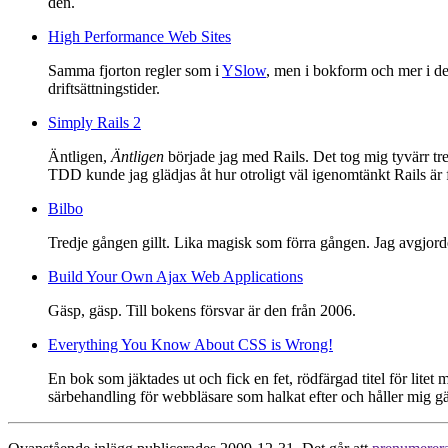
den.
High Performance Web Sites
Samma fjorton regler som i
YSlow
, men i bokform och mer i de
driftsättningstider.
Simply Rails 2
Äntligen,
Äntligen
började jag med Rails. Det tog mig tyvärr tre
TDD kunde jag glädjas åt hur otroligt väl igenomtänkt Rails är 
Bilbo
Tredje gången gillt. Lika magisk som förra gången. Jag avgjorde a
Build Your Own Ajax Web Applications
Gäsp, gäsp. Till bokens försvar är den från 2006.
Everything You Know About CSS is Wrong!
En bok som jäktades ut och fick en fet, rödfärgad titel för litet m
särbehandling för webbläsare som halkat efter och håller mig gär