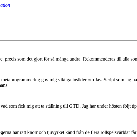
ation
precis som det gjort för så många andra. Rekommenderas till alla som 
om metaprogrammering gav mig viktiga insikter om JavaScript som jag haft
hans.
vad som fick mig att ta ställning till GTD. Jag har under hösten följt t
rna har rätt knorr och tjuvyrket känd från de flera rollspelsvärldar får 