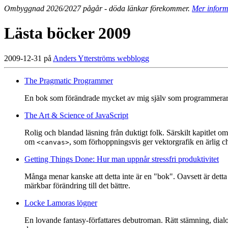
Ombyggnad 2026/2027 pågår - döda länkar förekommer.
Mer inform
Lästa böcker 2009
2009-12-31 på
Anders Ytterströms webblogg
The Pragmatic Programmer
En bok som förändrade mycket av mig själv som programmerare, 
The Art & Science of JavaScript
Rolig och blandad läsning från duktigt folk. Särskilt kapitlet 
om
, som förhoppningsvis ger vektorgrafik en ärlig c
<canvas>
Getting Things Done: Hur man uppnår stressfri produktivitet
Många menar kanske att detta inte är en "bok". Oavsett är detta 
märkbar förändring till det bättre.
Locke Lamoras lögner
En lovande fantasy-författares debutroman. Rätt stämning, dialoge