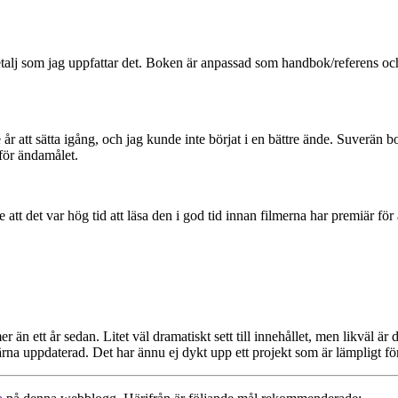
talj som jag uppfattar det. Boken är anpassad som handbok/referens och 
 år att sätta igång, och jag kunde inte börjat i en bättre ände. Suverän 
för ändamålet.
tt det var hög tid att läsa den i god tid innan filmerna har premiär för a
er än ett år sedan. Litet väl dramatiskt sett till innehållet, men likväl är
na uppdaterad. Det har ännu ej dykt upp ett projekt som är lämpligt för 