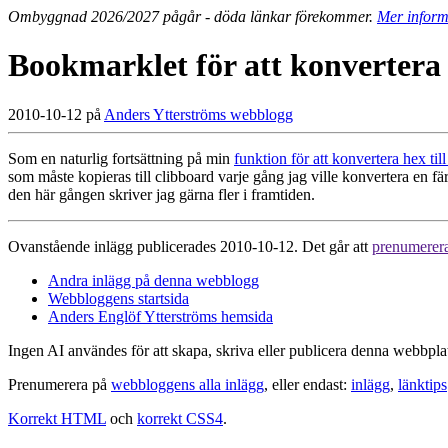
Ombyggnad 2026/2027 pågår - döda länkar förekommer.
Mer inform
Bookmarklet för att konvertera h
2010-10-12 på
Anders Ytterströms webblogg
Som en naturlig fortsättning på min
funktion för att konvertera hex till
som måste kopieras till clibboard varje gång jag ville konvertera en fä
den här gången skriver jag gärna fler i framtiden.
Ovanstående inlägg publicerades 2010-10-12. Det går att
prenumerer
Andra inlägg på denna webblogg
Webbloggens startsida
Anders Englöf Ytterströms hemsida
Ingen AI användes för att skapa, skriva eller publicera denna webbpla
Prenumerera på
webbloggens alla inlägg
, eller endast:
inlägg
,
länktips
Korrekt HTML
och
korrekt CSS4
.