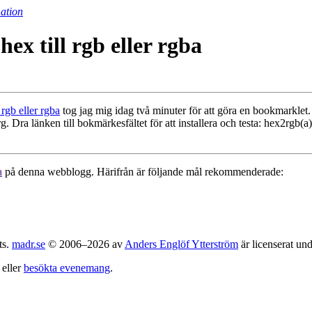
ation
ex till rgb eller rgba
 rgb eller rgba
tog jag mig idag två minuter för att göra en bookmarklet. J
rg. Dra länken till bokmärkesfältet för att installera och testa: hex2rgb
a
på denna webblogg. Härifrån är följande mål rekommenderade:
ts.
madr.se
© 2006–2026 av
Anders Englöf Ytterström
är licenserat un
eller
besökta evenemang
.