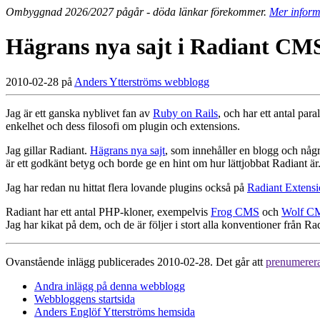
Ombyggnad 2026/2027 pågår - döda länkar förekommer.
Mer inform
Hägrans nya sajt i Radiant CM
2010-02-28 på
Anders Ytterströms webblogg
Jag är ett ganska nyblivet fan av
Ruby on Rails
, och har ett antal para
enkelhet och dess filosofi om plugin och extensions.
Jag gillar Radiant.
Hägrans nya sajt
, som innehåller en blogg och några
är ett godkänt betyg och borde ge en hint om hur lättjobbat Radiant är
Jag har redan nu hittat flera lovande plugins också på
Radiant Extensi
Radiant har ett antal PHP-kloner, exempelvis
Frog CMS
och
Wolf C
Jag har kikat på dem, och de är följer i stort alla konventioner från Ra
Ovanstående inlägg publicerades 2010-02-28. Det går att
prenumerer
Andra inlägg på denna webblogg
Webbloggens startsida
Anders Englöf Ytterströms hemsida