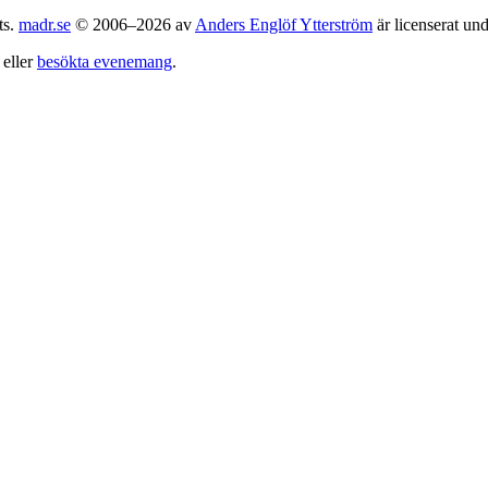
ts.
madr.se
© 2006–2026 av
Anders Englöf Ytterström
är licenserat un
eller
besökta evenemang
.