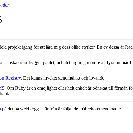
ation
S
llela projekt igång för att lära mig dess olika styrkor. En av dessa är
Rad
 statiska sidor bygger på det, och det tog mig mindre än fyra timmar från 
.
on Registry
. Det känns mycket genomtänkt och lovande.
MS
. Om Ruby är en omöjlighet eller helt enkelt är oönskat till förmån 
diant.
a
på denna webblogg. Härifrån är följande mål rekommenderade: