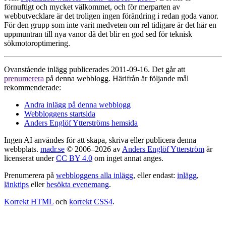
förnuftigt och mycket välkommet, och för merparten av
webbutvecklare är det troligen ingen förändring i redan goda vanor.
För den grupp som inte varit medveten om rel tidigare är det här en
uppmuntran till nya vanor då det blir en god sed för teknisk
sökmotoroptimering.
Ovanstående inlägg publicerades 2011-09-16. Det går att
prenumerera
på denna webblogg. Härifrån är följande mål
rekommenderade:
Andra inlägg på denna webblogg
Webbloggens startsida
Anders Englöf Ytterströms hemsida
Ingen AI användes för att skapa, skriva eller publicera denna
webbplats.
madr.se
© 2006–2026 av
Anders Englöf Ytterström
är
licenserat under
CC BY 4.0
om inget annat anges.
Prenumerera på
webbloggens alla inlägg
, eller endast:
inlägg
,
länktips
eller
besökta evenemang
.
Korrekt HTML
och
korrekt CSS4
.