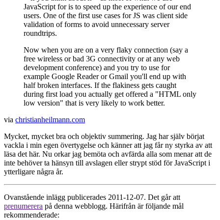
JavaScript for is to speed up the experience of our end
users. One of the first use cases for JS was client side
validation of forms to avoid unnecessary server
roundtrips.
Now when you are on a very flaky connection (say a
free wireless or bad 3G connectivity or at any web
development conference) and you try to use for
example Google Reader or Gmail you'll end up with
half broken interfaces. If the flakiness gets caught
during first load you actually get offered a "HTML only
low version" that is very likely to work better.
via
christianheilmann.com
Mycket, mycket bra och objektiv summering. Jag har själv börjat
vackla i min egen övertygelse och känner att jag får ny styrka av att
läsa det här. Nu orkar jag bemöta och avfärda alla som menar att de
inte behöver ta hänsyn till avslagen eller strypt stöd för JavaScript i
ytterligare några år.
Ovanstående inlägg publicerades 2011-12-07. Det går att
prenumerera
på denna webblogg. Härifrån är följande mål
rekommenderade: