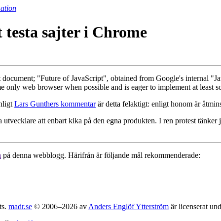
ation
 testa sajter i Chrome
est document; "Future of JavaScript", obtained from Google's internal "J
ome only web browser when possible and is eager to implement at least
nligt
Lars Gunthers kommentar
är detta felaktigt: enligt honom är åtmi
ra utvecklare att enbart kika på den egna produkten. I ren protest tänker
a
på denna webblogg. Härifrån är följande mål rekommenderade:
ts.
madr.se
© 2006–2026 av
Anders Englöf Ytterström
är licenserat un