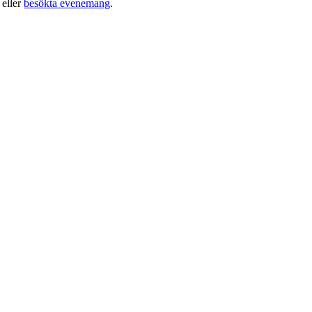
eller
besökta evenemang
.