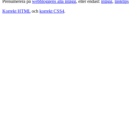
Prenumerera på
webbloggens alla inlägg
, eller endast:
inlägg
,
länktips
Korrekt HTML
och
korrekt CSS4
.