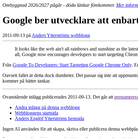
Ombyggnad 2026/2027 pågår - döda länkar förekommer.
Mer inform
Google ber utvecklare att enbart
2011-09-13 på
Anders Ytterströms webblogg
It looks like the web ain't all rainbows and sunshine as the lat
all, Google now encourages developers to start targeting Chr
Från
Google To Developers: Start Targeting Google Chrome Only
. E
Oavsett fallet är detta dock dumheter. Det passar sig inte att uppmunt
kommer på bättre tankar.
Ovanstående inlägg publicerades 2011-09-13. Det går att
prenumerer
Andra inlägg på denna webblogg
Webbloggens startsida
Anders Englöf Ytterströms hemsida
Ingen AI användes för att skapa, skriva eller publicera denna webbpla