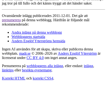
jag tror på till fullo och det känns tryggt att det händer saker.
Ovanstående inlägg publicerades 2011-12-01. Det går att
prenumerera
på denna webblogg. Härifrån är följande mål
rekommenderade:
Andra inlägg på denna webblogg
Webbloggens startsida
Anders Englöf Ytterströms hemsida
Ingen AI användes för att skapa, skriva eller publicera denna
webbplats.
madr.se
© 2006–2026 av
Anders Englöf Ytterström
är
licenserat under
CC BY 4.0
om inget annat anges.
Prenumerera på
webbloggens alla inlägg
, eller endast:
inlägg
,
länktips
eller
besökta evenemang
.
Korrekt HTML
och
korrekt CSS4
.