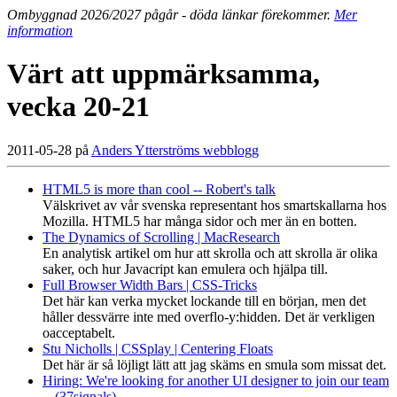
Ombyggnad 2026/2027 pågår - döda länkar förekommer.
Mer
information
Värt att uppmärksamma,
vecka 20-21
2011-05-28 på
Anders Ytterströms webblogg
HTML5 is more than cool -- Robert's talk
Välskrivet av vår svenska representant hos smartskallarna hos
Mozilla. HTML5 har många sidor och mer än en botten.
The Dynamics of Scrolling | MacResearch
En analytisk artikel om hur att skrolla och att skrolla är olika
saker, och hur Javacript kan emulera och hjälpa till.
Full Browser Width Bars | CSS-Tricks
Det här kan verka mycket lockande till en början, men det
håller dessvärre inte med overflo-y:hidden. Det är verkligen
oacceptabelt.
Stu Nicholls | CSSplay | Centering Floats
Det här är så löjligt lätt att jag skäms en smula som missat det.
Hiring: We're looking for another UI designer to join our team
-- (37signals)