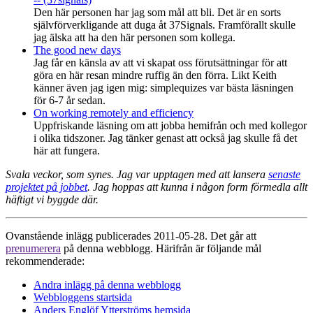
Den här personen har jag som mål att bli. Det är en sorts
självförverkligande att duga åt 37Signals. Framförallt skulle
jag älska att ha den här personen som kollega.
The good new days
Jag får en känsla av att vi skapat oss förutsättningar för att
göra en här resan mindre ruffig än den förra. Likt Keith
känner även jag igen mig: simplequizes var bästa läsningen
för 6-7 år sedan.
On working remotely and efficiency
Uppfriskande läsning om att jobba hemifrån och med kollegor
i olika tidszoner. Jag tänker genast att också jag skulle få det
här att fungera.
Svala veckor, som synes. Jag var upptagen med att lansera
senaste
projektet på jobbet
. Jag hoppas att kunna i någon form förmedla allt
häftigt vi byggde där.
Ovanstående inlägg publicerades 2011-05-28. Det går att
prenumerera
på denna webblogg. Härifrån är följande mål
rekommenderade:
Andra inlägg på denna webblogg
Webbloggens startsida
Anders Englöf Ytterströms hemsida