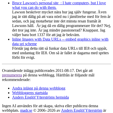
Bruce Lawson's personal site : I hate computers, but I love
what you can do with them.
Lawson beskriver mycket nära hur jag själv fungerar. Även
jag är rätt dålig på att vara nörd nu i jämförelse med för fem år
sedan, och jag motarbetar inte det minsta resan framåt åt
Lawsons håll. Är jag då en dålig programmerare för det? Nej,
det tror jag inte. Är jag mindre passionerad? Knappast. Jag
väljer bara bort 1337 för att jag är bekväm.
Inline Images with Data URLs -- embed graphics inline with
data uri scheme
Förstår jag detta rätt så funkar data URLs till IE8 och uppåt,
med undantag för IE8. Om så är fallet är dagarna med sprites
förbi för evigt.
Ovanstående inlägg publicerades 2011-08-17. Det går att
prenumerera
på denna webblogg. Härifrån är följande mål
rekommenderade:
Andra inlägg på denna webblogg
Webbloggens startsida
Anders Englöf Ytterströms hemsida
Ingen AI användes för att skapa, skriva eller publicera denna
webbplats.
madr.se
© 2006–2026 av
Anders Englöf Ytterström
är