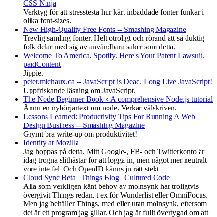
CSS Ninja
Verktyg för att stresstesta hur kärt inbäddade fonter funkar i
olika font-sizes.
New High-Quality Free Fonts -- Smashing Magazine
Trevlig samling fonter. Helt otroligt och rörand att så duktig
folk delar med sig av användbara saker som detta.
Welcome To America, Spotify. Here's Your Patent Lawsuit. |
paidContent
Jippie.
peter.michaux.ca -- JavaScript is Dead. Long Live JavaScript!
Uppfriskande läsning om JavaScript.
The Node Beginner Book » A comprehensive Node.js tutorial
Ännu en nybörjartext om node. Verkar välskriven.
Lessons Learned: Productivity Tips For Running A Web
Design Business -- Smashing Magazine
Grymt bra write-up om produktivitet!
Identity at Mozilla
Jag hoppas på detta. Mitt Google-, FB- och Twitterkonto är
idag trogna slithästar för att logga in, men något mer neutralt
vore inte fel. Och OpenID känns ju rätt stekt ...
Cloud Sync Beta | Things Blog | Cultured Code
Alla som verkligen känt behov av molnsynk har troligtvis
övergivit Things redan, t ex för Wunderlist eller OmniFocus.
Men jag behåller Things, med eller utan molnsynk, eftersom
det är ett program jag gillar. Och jag är fullt övertygad om att