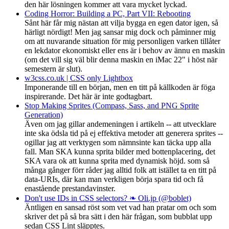
den här lösningen kommer att vara mycket lyckad.
Coding Horror: Building a PC, Part VII: Rebooting
Sånt här får mig nästan att vilja bygga en egen dator igen, så
härligt nördigt! Men jag sansar mig dock och påminner mig
om att nuvarande situation för mig personligen varken tillåter
en lekdator ekonomiskt eller ens är i behov av ännu en maskin
(om det vill sig väl blir denna maskin en iMac 22" i höst när
semestern är slut).
w3css.co.uk | CSS only Lightbox
Imponerande till en början, men en titt på källkoden är föga
inspirerande. Det här är inte godtagbart.
Stop Making Sprites (Compass, Sass, and PNG Sprite
Generation)
Även om jag gillar andemeningen i artikeln -- att utvecklare
inte ska ödsla tid på ej effektiva metoder att generera sprites --
ogillar jag att verktygen som nämnsinte kan täcka upp alla
fall. Man SKA kunna sprita bilder med bottenplacering, det
SKA vara ok att kunna sprita med dynamisk höjd. som så
många gånger förr råder jag alltid folk att istället ta en titt på
data-URIs, där kan man verkligen börja spara tid och få
enastående prestandavinster.
Don't use IDs in CSS selectors? ❧ Oli.jp (@boblet)
Äntligen en sansad röst som vet vad han pratar om och som
skriver det på så bra sätt i den här frågan, som bubblat upp
sedan CSS Lint släpptes.