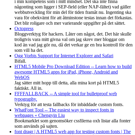
i min kompetens som i mitt mindset. Det ska inte finna
någonting som ligger i SEP-field (eller NAP-fältet) vad gäller
webbutveckling för min del för tiden framåt nu. Ingenting ska
vara för obekvämt för att åtminstone testas innan det förkastas.
Det blir roligare och mer varierande uppgifter på det sättet.
Octopress
Bloggverktyg för hackers. Låter om något, det. Det här skulle
troligtvis vara mitt givna val om jag skrev mer bloggar om
kod än vad jag gör nu, då det verkar ge en bra kontroll för den
som vill ha det.
Ogg Vorbis Support for Internet Explorer and Safari
Bifall.
HTML5 Mobile Pro Download Edition -- Learn how to build
awesome HTML5 apps for iPad, iPhone, Android and
WebOS
Jag sätter mitt hopp till detta, alla mina kort på HTML5
faktiskt. All in.
FFFFALLBACK -- A simple tool for bulletproof web
typography.
Verktyg för att testa fallbacks för inbäddade custom fonts.
WhatFont Tool -- The easiest way to inspect fonts in
webpages « Chengyin Liu
Bookmarklet som genomsöker cssfilerna oxh listar alla fonter
som används på sajten.
font dragr | A HTML5 web app for testing custom fonts | The