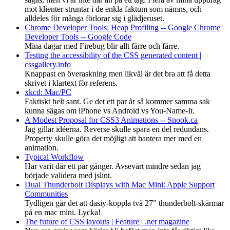
mot klienter struntar i de enkla faktum som nämns, och
alldeles för många förlorar sig i glädjeruset.
Chrome Developer Tools: Heap Profiling -- Google Chrome
Developer Tools -- Google Code
Mina dagar med Firebug blir allt färre och färre.
Testing the accessibility of the CSS generated content |
cssgallery.info
Knappast en överaskning men likväl är det bra att få detta
skrivet i klartext för referens.
xkcd: Mac/PC
Faktiskt helt sant. Ge det ett par år så kommer samma sak
kunna sägas om iPhone vs Android vs You-Name-It.
A Modest Proposal for CSS3 Animations -- Snook.ca
Jag gillar idéerna. Reverse skulle spara en del redundans.
Property skulle göra det möjligt att hantera mer med en
animation.
Typical Workflow
Har varit där ett par gånger. Avsevärt mindre sedan jag
började validera med jslint.
Dual Thunderbolt Displays with Mac Mini: Apple Support
Communities
Tydligen går det att dasiy-koppla två 27" thunderbolt-skärmar
på en mac mini. Lycka!
The future of CSS layouts | Feature | .net magazine