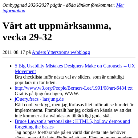
Ombyggnad 2026/2027 pågår - döda länkar förekommer.
Mer
information
Värt att uppmärksamma,
vecka 29-32
2011-08-17 på
Anders Ytterströms webblogg
5 Big Usability Mistakes Designers Make on Carousels -- UX
Movement
Bra checklista inför nästa val av sliders, som är omåttligt
populära nu för tiden.
http://www.w3.org/People/Berners-Lee/1991/08/art-6484.txt
Grattis på tjugoårsdagen, WWW.
jQuery.fracs · larsjung.de
Rätt coolt verktyg, men jag förfasas litet inför att se hur det är
implementerat. Framförallt har jag också en känsla av att det
inte kommer att användas av tillräckligt goda skäl.
Bruce Lawson's personal site : HTML5, hollow demos and
forgetting the basics
Jag hoppas foetfarande på en värld där detta inte behöver
sägas, men vi är inte där än på ett tag. Flera av mina uppdrag