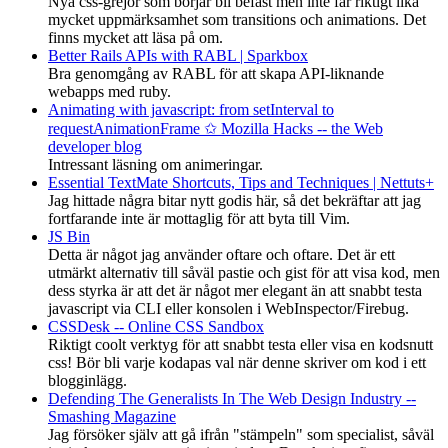
Nya css-grejor som börjar bli befäst men inte får riktigt lika
mycket uppmärksamhet som transitions och animations. Det
finns mycket att läsa på om.
Better Rails APIs with RABL | Sparkbox
Bra genomgång av RABL för att skapa API-liknande
webapps med ruby.
Animating with javascript: from setInterval to
requestAnimationFrame ✩ Mozilla Hacks -- the Web
developer blog
Intressant läsning om animeringar.
Essential TextMate Shortcuts, Tips and Techniques | Nettuts+
Jag hittade några bitar nytt godis här, så det bekräftar att jag
fortfarande inte är mottaglig för att byta till Vim.
JS Bin
Detta är något jag använder oftare och oftare. Det är ett
utmärkt alternativ till såväl pastie och gist för att visa kod, men
dess styrka är att det är något mer elegant än att snabbt testa
javascript via CLI eller konsolen i WebInspector/Firebug.
CSSDesk -- Online CSS Sandbox
Riktigt coolt verktyg för att snabbt testa eller visa en kodsnutt
css! Bör bli varje kodapas val när denne skriver om kod i ett
blogginlägg.
Defending The Generalists In The Web Design Industry --
Smashing Magazine
Jag försöker själv att gå ifrån "stämpeln" som specialist, såväl