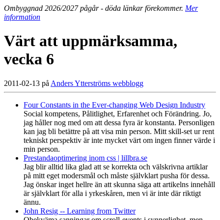
Ombyggnad 2026/2027 pågår - döda länkar förekommer.
Mer
information
Värt att uppmärksamma,
vecka 6
2011-02-13 på
Anders Ytterströms webblogg
Four Constants in the Ever-changing Web Design Industry
Social kompetens, Pålitlighet, Erfarenhet och Förändring. Jo,
jag håller nog med om att dessa fyra är konstanta. Personligen
kan jag bli betättre på att visa min person. Mitt skill-set ur rent
tekniskt perspektiv är inte mycket värt om ingen finner värde i
min person.
Prestandaoptimering inom css | lillbra.se
Jag blir alltid lika glad att se korrekta och välskrivna artiklar
på mitt eget modersmål och måste självklart pusha för dessa.
Jag önskar inget hellre än att skunna säga att artikelns innehåll
är självklart för alla i yrkeskåren, men vi är inte där riktigt
ännu.
John Resig -- Learning from Twitter
Obekväma sanningar om scroll-events i synnerlighet, men