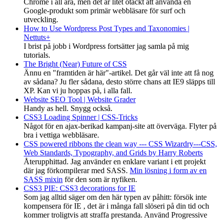
Chrome i all ära, men det är litet otäckt att använda en
Google-produkt som primär webbläsare för surf och
utveckling.
How to Use Wordpress Post Types and Taxonomies |
Nettuts+
I brist på jobb i Wordpress fortsätter jag samla på mig
tutorials.
The Bright (Near) Future of CSS
Ännu en "framtiden är här"-artikel. Det går väl inte att få nog
av sådana? Ju fler sådana, desto större chans att IE9 släpps till
XP. Kan vi ju hoppas på, i alla fall.
Website SEO Tool | Website Grader
Handy as hell. Snygg också.
CSS3 Loading Spinner | CSS-Tricks
Något för en ajax-berikad kampanj-site att överväga. Flyter på
bra i vettiga webbläsare.
CSS powered ribbons the clean way --- CSS Wizardry---CSS,
Web Standards, Typography, and Grids by Harry Roberts
Återupphittad. Jag använder en enklare variant i ett projekt
där jag förkompilerar med SASS.
Min lösning i form av en
SASS mixin
för den som är nyfiken.
CSS3 PIE: CSS3 decorations for IE
Som jag alltid säger om den här typen av påhitt: försök inte
kompensera för IE , det är i många fall slöseri på din tid och
kommer troligtvis att straffa prestanda. Använd Progressive