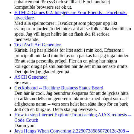
enhancement för css3 och se till att IE och andra ej
kompatibla browsers ser ok ut.
HTML5 Games 0.2: Integers are Your Friends -- Facebook-
utvecklare
Med alla spelmotorer i JavaScript som ploppar upp likt
svampar ur jorden är det intressant att se folk ställa dem till sin
spets. Jag vill inget hellre än att flash ska få seriösa
medtävlande.
Text Ascii Art Generator
Kärlek. Jag har alldeles för litet ascii i min kod. Eftersom i
princip all min kod minifieras och packas har jag inga hinder
för att sätta personlig prägel. Fler än en gång har några
kollegor dragit på smilbanden när de sett mina senaste drafts.
Det bjuder jag gladerligen på.
ASCII Generator
Se ovan.
Geckoboard -- Realtime Business Status Board
Den här är cool. Jag beundrar skaparna för att de lyckas hitta
en affärsmodells om genererar inkomster med något som -- i
ärlighetens namn -- vem som helst kan sätta ihop för en burk
Jolt och en burgare. Detta ska jag övervaka.
How to stop Internet Explorer from caching AJAX requests --
Code Couch
Damn you.
Java Hangs When Converting 2.2250738585072012e-308 --