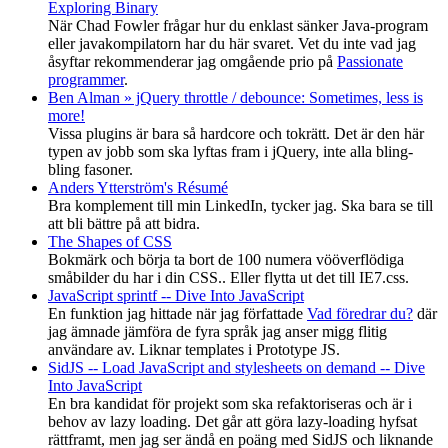
Exploring Binary
När Chad Fowler frågar hur du enklast sänker Java-program
eller javakompilatorn har du här svaret. Vet du inte vad jag
åsyftar rekommenderar jag omgående prio på
Passionate
programmer
.
Ben Alman » jQuery throttle / debounce: Sometimes, less is
more!
Vissa plugins är bara så hardcore och tokrätt. Det är den här
typen av jobb som ska lyftas fram i jQuery, inte alla bling-
bling fasoner.
Anders Ytterström's Résumé
Bra komplement till min LinkedIn, tycker jag. Ska bara se till
att bli bättre på att bidra.
The Shapes of CSS
Bokmärk och börja ta bort de 100 numera vööverflödiga
småbilder du har i din CSS.. Eller flytta ut det till IE7.css.
JavaScript sprintf -- Dive Into JavaScript
En funktion jag hittade när jag författade
Vad föredrar du?
där
jag ämnade jämföra de fyra språk jag anser migg flitig
användare av. Liknar templates i Prototype JS.
SidJS -- Load JavaScript and stylesheets on demand -- Dive
Into JavaScript
En bra kandidat för projekt som ska refaktoriseras och är i
behov av lazy loading. Det går att göra lazy-loading hyfsat
rättframt, men jag ser ändå en poäng med SidJS och liknande