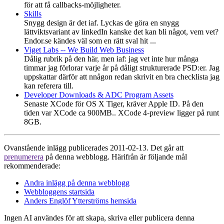
för att få callbacks-möjligheter.
Skills
Snygg design är det iaf. Lyckas de göra en snygg
lättviktsvariant av linkedIn kanske det kan bli något, vem vet?
Endor.se kändes väl som en rätt sval hit ...
Viget Labs -- We Build Web Business
Dålig rubrik på den här, men iaf: jag vet inte hur många
timmar jag förlorar varje år på dåligt strukturerade PSD:er. Jag
uppskattar därför att nnågon redan skrivit en bra checklista jag
kan referera till.
Developer Downloads & ADC Program Assets
Senaste XCode för OS X Tiger, kräver Apple ID. På den
tiden var XCode ca 900MB.. XCode 4-preview ligger på runt
8GB.
Ovanstående inlägg publicerades 2011-02-13. Det går att
prenumerera
på denna webblogg. Härifrån är följande mål
rekommenderade:
Andra inlägg på denna webblogg
Webbloggens startsida
Anders Englöf Ytterströms hemsida
Ingen AI användes för att skapa, skriva eller publicera denna