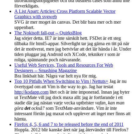
utforskningsmöjligheter och bra business cases som ännu inte
förverkligats.
A List Apart: Articles: Cross Platform Scalable Vector
Graphics with svgweb
SVG är mer moget än canvas. Det blir bara mer och mer
uppenbart.
The Nokisoft fall-out -- QuirksBlog
Jag sörjer detta. IE7 är inte särskilt hett. FSDet är ett steg
tillbaka för html5-appar. Silverlight tar jag gärna en titt på när
det är motiverat, men jag betvivlar att det lär hända i år. Under
tiden pluggar jag Android och XCode, tekniker r som är
roliga, spännande poch närvarande.
Useful Web Services, Tools and Resources For Web
Designers -- Smashing Magazine
Bra linkbait här. Några var helt nya för mig.
Top 10 Pitfalls When Switching to Vim | Nettuts+
Jag är nu
övertygad om att Vim is the way to go. Jag har testat
http://kodapp.com
litet och är inte imponerad. Innan jag byter
ut TextMate vill jag dock maxa allt: jag är fortfarande i ett
stadie där jag nästan varje vecka uptbrister
vafan, kan man
göra
det
också?
som TextMate-användare. Vim är inte
intressant förrän jag maxat och upplever att inget mer finns att
hämta.
Firefox 4, 5, 6 and 7 to be released before the end of 2011
Hoppla. 2012 blir kanske året när jag återvänder till Firefox?