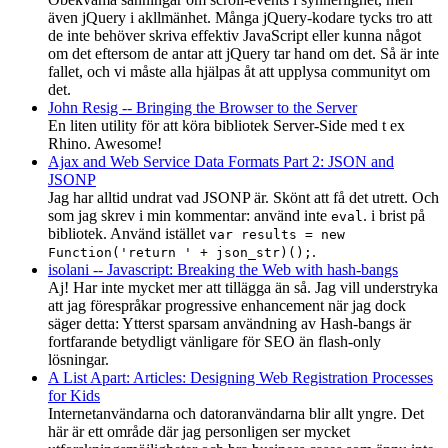
även jQuery i akllmänhet. Många jQuery-kodare tycks tro att
de inte behöver skriva effektiv JavaScript eller kunna något
om det eftersom de antar att jQuery tar hand om det. Så är inte
fallet, och vi måste alla hjälpas åt att upplysa communityt om
det.
John Resig -- Bringing the Browser to the Server
En liten utility för att köra bibliotek Server-Side med t ex
Rhino. Awesome!
Ajax and Web Service Data Formats Part 2: JSON and
JSONP
Jag har alltid undrat vad JSONP är. Skönt att få det utrett. Och
som jag skrev i min kommentar: använd inte
. i brist på
eval
bibliotek. Använd istället
var results = new
.
Function('return ' + json_str)();
isolani -- Javascript: Breaking the Web with hash-bangs
Aj! Har inte mycket mer att tillägga än så. Jag vill understryka
att jag förespråkar progressive enhancement när jag dock
säger detta: Ytterst sparsam användning av Hash-bangs är
fortfarande betydligt vänligare för SEO än flash-only
lösningar.
A List Apart: Articles: Designing Web Registration Processes
for Kids
Internetanvändarna och datoranvändarna blir allt yngre. Det
här är ett område där jag personligen ser mycket