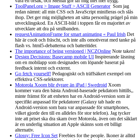
vara en orsak, och Menial gör iaf mig litet mer trygg.
ToolPanel.org > Image Stuff > ASCII Generator
Som jag
redan nämnt: all min CSS och JavaScript minifieras och slås
ihop. Det ger mig möjligheten att sätta personlig prägel på min
utvecklingskod. En ASCII-bild i toppen får en majoritet av
utvecklare att dra på smilbanden.
requestAnimationFrame for smart animating « Paul Irish
Det
här är coolt och fräscht, och inte alls omotiverat med tanke på
flash vs. html5-debatterna och batteritider.
The importance of being versioned | NCZOnline
Note taken!
Design Decisions: Basecamp mobile UI
Inspirerande läsning
om en mobilapp som designades om löpande baserat på
feedback internt och externt.
Go fetch yourself!
Pedagogiskt och träffsäkert exempel om
effektiva CSS-selektorer.
Motorola Xoom blir dyrare än iPad | Swedroid
Xoom
kommer vara den bästa Android-baserade pekdatorn hittills,,
minte främst för att enheten har en Android-version som är
specifikt anpassad för pekdatorer (Galaxy tab hade en
Android-version som bara var anpassade för smartphones,
vilket gjorde den till en alldeles för stor telefon). Jag tycker
inte att priset ska dra skam över Motorola, även om det såklart
är en underlig situation att Apple skänns som ett billigt
alternativ.
Glossy: Free Icon Set
Freebies for the people. Ikoner är alltid