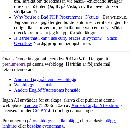
bra, särskilt om de laddas in via base64-enkodade strängar
direkt i CSS-filen (Ja, IE på Vista, vi vill att även du ska
stödja sånt!).
Why You're a Bad PHP Programmer | Nettuts+
Bra write-up.
Jag känner att jag återigen borde ta itu med certificeringen, för
enligt alla listor verkar jag fortfarande vara en hyfsat städad
utvecklare trots att jag knappt för sånt längre.
Is it true that I can't use curly braces in Python? -- Stack
Overflow
Nördig programmeringshumor.
Ovanstående inlägg publicerades 2011-03-01. Det går att
prenumerera
på denna webblogg. Härifrån är följande mål
rekommenderade:
Andra inlägg på denna webblogg
Webbloggens startsida
Anders Englöf Ytterströms hemsida
Ingen AI användes för att skapa, skriva eller publicera denna
webbplats.
madr.se
© 2006–2026 av
Anders Englöf Ytterström
är
licenserat under
CC BY 4.0
om inget annat anges.
Prenumerera på
webbloggens alla inlägg
, eller endast:
inlägg
,
länktips
eller
besökta evenemang
.