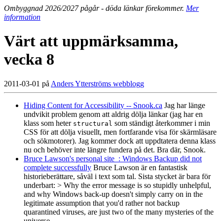
Ombyggnad 2026/2027 pågår - döda länkar förekommer.
Mer
information
Värt att uppmärksamma,
vecka 8
2011-03-01 på
Anders Ytterströms webblogg
Hiding Content for Accessibility -- Snook.ca
Jag har länge
undvikit problem genom att aldrig dölja länkar (jag har en
klass som heter
som ständigt återkommer i min
structural
CSS för att dölja visuellt, men fortfarande visa för skärmläsare
och sökmotorer). Jag kommer dock att uppdtatera denna klass
nu och behöver inte längre fundera på det. Bra där, Snook.
Bruce Lawson's personal site : Windows Backup did not
complete successfully
Bruce Lawson är en fantastisk
historieberättare, såväl i text som tal. Sista stycket är bara för
underbart: > Why the error message is so stupidly unhelpful,
and why Windows back-up doesn't simply carry on in the
legitimate assumption that you'd rather not backup
quarantined viruses, are just two of the many mysteries of the
universe.