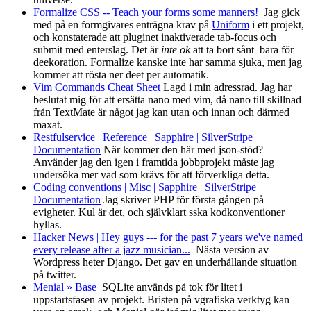
Formalize CSS -- Teach your forms some manners!
Jag gick
med på en formgivares enträgna krav på
Uniform
i ett projekt,
och konstaterade att pluginet inaktiverade tab-focus och
submit med enterslag. Det är
inte ok
att ta bort sånt bara för
deekoration. Formalize kanske inte har samma sjuka, men jag
kommer att rösta ner deet per automatik.
Vim Commands Cheat Sheet
Lagd i min adressrad. Jag har
beslutat mig för att ersätta nano med vim, då nano till skillnad
från TextMate är något jag kan utan och innan och därmed
maxat.
Restfulservice | Reference | Sapphire | SilverStripe
Documentation
När kommer den här med json-stöd?
Använder jag den igen i framtida jobbprojekt måste jag
undersöka mer vad som krävs för att förverkliga detta.
Coding conventions | Misc | Sapphire | SilverStripe
Documentation
Jag skriver PHP för första gången på
evigheter. Kul är det, och självklart sska kodkonventioner
hyllas.
Hacker News | Hey guys --- for the past 7 years we've named
every release after a jazz musician...
Nästa version av
Wordpress heter Django. Det gav en underhållande situation
på twitter.
Menial » Base
SQLite används på tok för litet i
uppstartsfasen av projekt. Bristen på vgrafiska verktyg kan