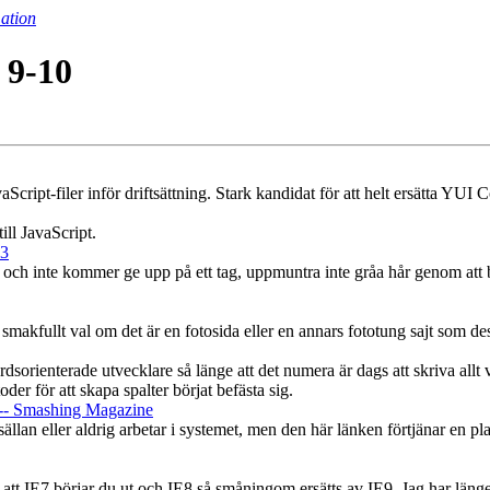
ation
 9-10
cript-filer inför driftsättning. Stark kandidat för att helt ersätta YUI 
ill JavaScript.
.3
och inte kommer ge upp på ett tag, uppmuntra inte gråa hår genom att b
smakfullt val om det är en fotosida eller en annars fototung sajt som de
ardsorienterade utvecklare så länge att det numera är dags att skriva allt
oder för att skapa spalter börjat befästa sig.
-- Smashing Magazine
an eller aldrig arbetar i systemet, men den här länken förtjänar en plats
 att IE7 börjar du ut och IE8 så småningom ersätts av IE9. Jag har länge 