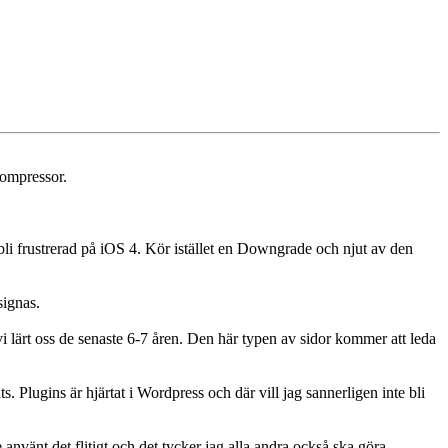
Compressor.
li frustrerad på iOS 4. Kör istället en Downgrade och njut av den
signas.
 vi lärt oss de senaste 6-7 åren. Den här typen av sidor kommer att leda
. Plugins är hjärtat i Wordpress och där vill jag sannerligen inte bli
använt det flitigt och det tycker jag alla andra också ska göra.