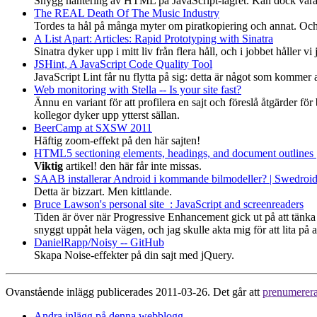
Snygg hantering av HTML på JavaScript-lagret. Kan dock vara ov
The REAL Death Of The Music Industry
Tordes ta hål på många myter om piratkopiering och annat. Och rä
A List Apart: Articles: Rapid Prototyping with Sinatra
Sinatra dyker upp i mitt liv från flera håll, och i jobbet håller 
JSHint, A JavaScript Code Quality Tool
JavaScript Lint får nu flytta på sig: detta är något som kommer at
Web monitoring with Stella -- Is your site fast?
Ännu en variant för att profilera en sajt och föreslå åtgärder fö
kollegor dyker upp ytterst sällan.
BeerCamp at SXSW 2011
Häftig zoom-effekt på den här sajten!
HTML5 sectioning elements, headings, and document outlines |
Viktig
artikel! den här får inte missas.
SAAB installerar Android i kommande bilmodeller? | Swedroi
Detta är bizzart. Men kittlande.
Bruce Lawson's personal site : JavaScript and screenreaders
Tiden är över när Progressive Enhancement gick ut på att tänka p
snyggt uppåt hela vägen, och jag skulle akta mig för att lita på 
DanielRapp/Noisy -- GitHub
Skapa Noise-effekter på din sajt med jQuery.
Ovanstående inlägg publicerades 2011-03-26. Det går att
prenumerer
Andra inlägg på denna webblogg