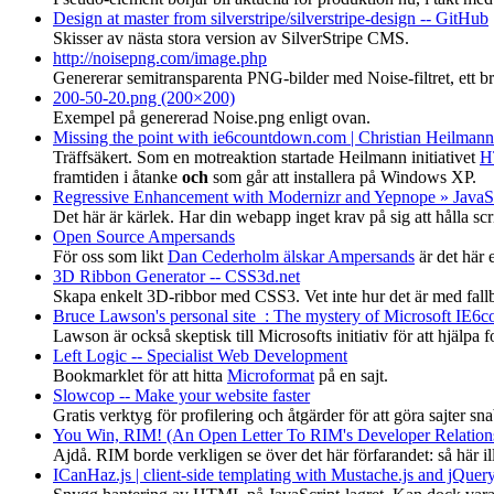
Design at master from silverstripe/silverstripe-design -- GitHub
Skisser av nästa stora version av SilverStripe CMS.
http://noisepng.com/image.php
Genererar semitransparenta PNG-bilder med Noise-filtret, ett b
200-50-20.png (200×200)
Exempel på genererad Noise.png enligt ovan.
Missing the point with ie6countdown.com | Christian Heilmann's
Träffsäkert. Som en motreaktion startade Heilmann initiativet
H
framtiden i åtanke
och
som går att installera på Windows XP.
Regressive Enhancement with Modernizr and Yepnope » JavaSc
Det här är kärlek. Har din webapp inget krav på sig att hålla scr
Open Source Ampersands
För oss som likt
Dan Cederholm älskar Ampersands
är det här 
3D Ribbon Generator -- CSS3d.net
Skapa enkelt 3D-ribbor med CSS3. Vet inte hur det är med fallb
Bruce Lawson's personal site : The mystery of Microsoft IE
Lawson är också skeptisk till Microsofts initiativ för att hjälpa 
Left Logic -- Specialist Web Development
Bookmarklet för att hitta
Microformat
på en sajt.
Slowcop -- Make your website faster
Gratis verktyg för profilering och åtgärder för att göra sajter sn
You Win, RIM! (An Open Letter To RIM's Developer Relation
Ajdå. RIM borde verkligen se över det här förfarandet: så här illa
ICanHaz.js | client-side templating with Mustache.js and jQuery