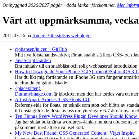
Ombyggnad 2026/2027 pågår - döda länkar förekommer.
Mer inform
Värt att uppmärksamma, vecka
2011-03-26 på
Anders Ytterströms webblogg
cjohansen/juicer -- GitHub
Mitt nya förstahandsverktyg för att snabb slå ihop CSS- och JavaS
JavaScript Garden
Bra initiativ till en snabbläst och rolig webbaserad introduktion t
How to Downgrade Your iPhone 3G[S] from iOS 4 to iOS 3.1
Har du likt mig fortfarande en iPhone 3G som fungerar utmärkt 
telefon du en gång älskade.
{placekitten}
Dummyimage.com
är klockren men den här tordes vara ett mer 
A List Apart: Articles: CSS Floats 101
Referens-sida för floats, en teknik som stött och blötts av stand
till nostalgi för de flesta av oss om ytterligare 6-7 år när nya met
Ten Things Every WordPress Plugin Developer Should Know 
Jag har slutat bokmärka wordpress-länkar numera eftersom jag säll
påkommen med att skriva usel kod.
My New Best Friend: CSS Generated Content | Viget Inspire
Pseudo-element börjar bli aktuella för produktion nu, i takt med