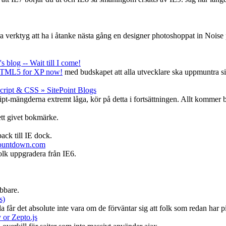
ra verktyg att ha i åtanke nästa gång en designer photoshoppat in Noise
 blog -- Wait till I come!
TML5 for XP now!
med budskapet att alla utvecklare ska uppmuntra si
ript & CSS » SitePoint Blogs
ipt-mängderna extremt låga, kör på detta i fortsättningen. Allt kommer bli
ett givet bokmärke.
ack till IE dock.
6countdown.com
folk uppgradera från IE6.
abbare.
s)
 får det absolute inte vara om de förväntar sig att folk som redan har pipe
 or Zepto.js