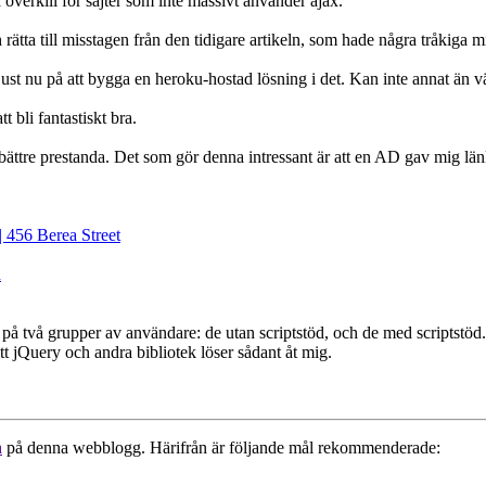
erkill för sajter som inte massivt använder ajax.
tta till misstagen från den tidigare artikeln, som hade några tråkiga mi
vi just nu på att bygga en heroku-hostad lösning i det. Kan inte annat än 
t bli fantastiskt bra.
r bättre prestanda. Det som gör denna intressant är att en AD gav mig län
 456 Berea Street
d
å två grupper av användare: de utan scriptstöd, och de med scriptstöd. I
att jQuery och andra bibliotek löser sådant åt mig.
a
på denna webblogg. Härifrån är följande mål rekommenderade: