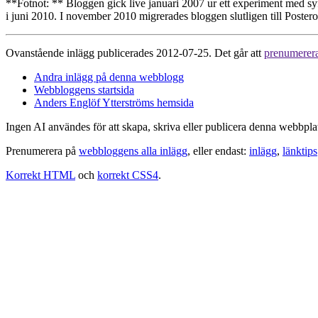
**Fotnot: ** Bloggen gick live januari 2007 ur ett experiment med sy
i juni 2010. I november 2010 migrerades bloggen slutligen till Posterou
Ovanstående inlägg publicerades 2012-07-25. Det går att
prenumerer
Andra inlägg på denna webblogg
Webbloggens startsida
Anders Englöf Ytterströms hemsida
Ingen AI användes för att skapa, skriva eller publicera denna webbpla
Prenumerera på
webbloggens alla inlägg
, eller endast:
inlägg
,
länktips
Korrekt HTML
och
korrekt CSS4
.