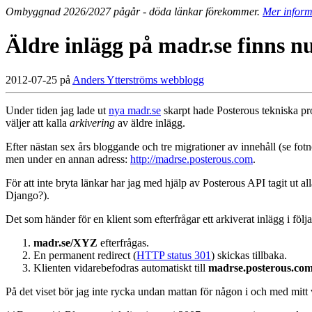
Ombyggnad 2026/2027 pågår - döda länkar förekommer.
Mer inform
Äldre inlägg på madr.se finns n
2012-07-25 på
Anders Ytterströms webblogg
Under tiden jag lade ut
nya madr.se
skarpt hade Posterous tekniska pro
väljer att kalla
arkivering
av äldre inlägg.
Efter nästan sex års bloggande och tre migrationer av innehåll (se fotnot
men under en annan adress:
http://madrse.posterous.com
.
För att inte bryta länkar har jag med hjälp av Posterous API tagit ut 
Django?).
Det som händer för en klient som efterfrågar ett arkiverat inlägg i följa
madr.se/XYZ
efterfrågas.
En permanent redirect (
HTTP status 301
) skickas tillbaka.
Klienten vidarebefodras automatiskt till
madrse.posterous.c
På det viset bör jag inte rycka undan mattan för någon i och med mitt v