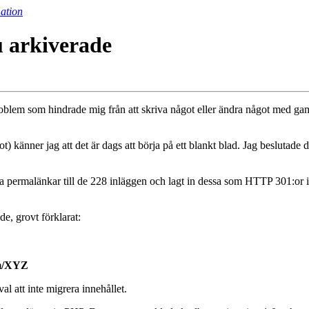
ation
u arkiverade
blem som hindrade mig från att skriva något eller ändra något med gamla 
) känner jag att det är dags att börja på ett blankt blad. Jag beslutade dä
alla permalänkar till de 228 inläggen och lagt in dessa som HTTP 301:or 
de, grovt förklarat:
om/XYZ
al att inte migrera innehållet.