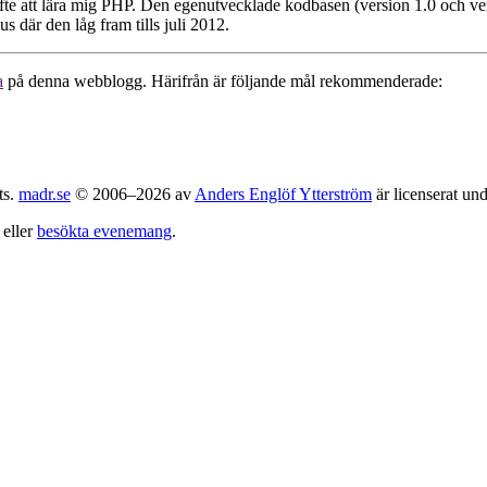
fte att lära mig PHP. Den egenutvecklade kodbasen (version 1.0 och ver
s där den låg fram tills juli 2012.
a
på denna webblogg. Härifrån är följande mål rekommenderade:
ts.
madr.se
© 2006–2026 av
Anders Englöf Ytterström
är licenserat un
eller
besökta evenemang
.