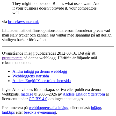
They might not be cool. But it's what users want. And
if your business doesn't provide it, your competitors
will.
via
brucelawson.co.uk
Lättnaden i att det finns opinionsbildare som formulerar precis vad
man själv tycker och känner. Jag väntar med spänning på att design
slutligen backar för kvalitet.
Ovanstående inlägg publicerades 2012-03-16. Det går att
prenumerera
på denna webblogg. Härifrån är följande mål
rekommenderade:
Andra inlägg på denna webblogg
Webbloggens startsida
Anders Englöf Ytterströms hemsida
Ingen AI användes för att skapa, skriva eller publicera denna
webbplats.
madr.se
© 2006–2026 av
Anders Englöf Ytterström
är
licenserat under
CC BY 4.0
om inget annat anges.
Prenumerera på
webbloggens alla inlägg
, eller endast:
inlägg
,
länktips
eller
besökta evenemang
.