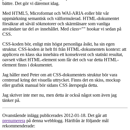
bättre. Det gör vi däremot idag.
Med HTML5, Microformat och WAI-ARIA-roller blir vår
uppmärkning semantisk och välformulerad. HTML-dokumentet
försäkrar att såväl sökmotorer och skärmläsare som vanliga
användare tar del av innehållet. Med
class
="" hookar vi sedan på
CSS.
CSS-koden bör, enligt min högst personliga åsikt, ha sin egen
struktur. CSS-koden är helt fri från HTML-dokumentets kontext: att
applicera en klass ska innebära ett konsekvent och statiskt resultat,
oavsett vilket HTML-element som får det och var detta HTML-
element finns i dokumentet.
Jag håller med Peter om att CSS-dokumentets struktur bör vara
centrerad kring det visuella uttrycket. Finns det en skiss, mockup
eller grafisk manual bör sidans CSS återspegla detta.
Jag skriver inte mer nu, men detta är också något som även jag
tänker på.
Ovanstående inlägg publicerades 2012-01-18. Det går att
prenumerera
på denna webblogg. Härifrån är följande mål
rekommenderade: