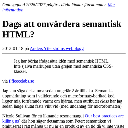
Ombyggnad 2026/2027 pågår - döda länkar förekommer.
Mer
information
Dags att omvärdera semantisk
HTML?
2012-01-18 på
Anders Ytterströms webblogg
Jag har börjat ifrågasätta idén med semantisk HTML.
Inte själva markupen utan grejen med semantiska CSS-
klasser.
via
f.fleecelabs.se
Jag kan säga detsamma sedan ungefär 2 år tillbaka. Semantisk
uppmärkning som i validerande och microformats-berikad kod
ligger mig fortfarande varmt om hjärtat, men attributet
class
har jag
sedan länge slutat fästa vikt vid (med undantag för microformaten).
Nicole Sullivan för ett liknande resonemang i
Our best practices are
killing us
] där hon säger detsamma som Peter: semantiken vi
praktiserat i rätt många ur nu är en produkt av en tid då vi inte visste