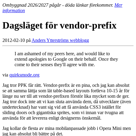
Ombyggnad 2026/2027 pågår - döda länkar förekommer.
Mer
information
Dagsläget för vendor-prefix
2012-02-10 på
Anders Ytterströms webblogg
I am ashamed of my peers here, and would like to
extend apologies to Google on their behalf. Once they
come to their senses they'll agree with me.
via
quirksmode.org
Jag tror PPK får rätt. Vendor-prefix är en pina, och jag kan absolut
se att samma lättja som lät table-based layouts fortleva 10-15 år för
länge nu ser till att vendor-prefixen förstör lika mycket som de ger.
Jag tror dock inte att vi kan sluta använda dem, då utvecklare (även
undertecknad) har vant sig vid att få använda CSS3 istället för
sliding doors och gigantiska sprites, som vi innan var tvugna att
använda för att leverera enligt designerns önskemål.
Jag kollar de flesta av mina mobilanpassade jobb i Opera Mini men
jag kan absolut bli bättre på det.