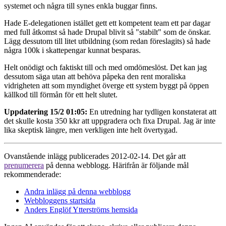
systemet och några till synes enkla buggar finns.
Hade E-delegationen istället gett ett kompetent team ett par dagar
med full åtkomst så hade Drupal blivit så "stabilt" som de önskar.
Lägg dessutom till litet utbildning (som redan föreslagits) så hade
några 100k i skattepengar kunnat besparas.
Helt onödigt och faktiskt till och med omdömeslöst. Det kan jag
dessutom säga utan att behöva påpeka den rent moraliska
vidrigheten att som myndighet överge ett system byggt på öppen
källkod till förmån för ett helt slutet.
Uppdatering 15/2 01:05:
En utredning har tydligen konstaterat att
det skulle kosta 350 kkr att uppgradera och fixa Drupal. Jag är inte
lika skeptisk längre, men verkligen inte helt övertygad.
Ovanstående inlägg publicerades 2012-02-14. Det går att
prenumerera
på denna webblogg. Härifrån är följande mål
rekommenderade:
Andra inlägg på denna webblogg
Webbloggens startsida
Anders Englöf Ytterströms hemsida