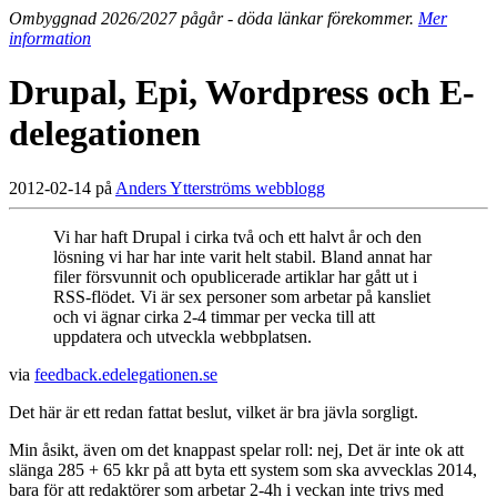
Ombyggnad 2026/2027 pågår - döda länkar förekommer.
Mer
information
Drupal, Epi, Wordpress och E-
delegationen
2012-02-14 på
Anders Ytterströms webblogg
Vi har haft Drupal i cirka två och ett halvt år och den
lösning vi har har inte varit helt stabil. Bland annat har
filer försvunnit och opublicerade artiklar har gått ut i
RSS-flödet. Vi är sex personer som arbetar på kansliet
och vi ägnar cirka 2-4 timmar per vecka till att
uppdatera och utveckla webbplatsen.
via
feedback.edelegationen.se
Det här är ett redan fattat beslut, vilket är bra jävla sorgligt.
Min åsikt, även om det knappast spelar roll: nej, Det är inte ok att
slänga 285 + 65 kkr på att byta ett system som ska avvecklas 2014,
bara för att redaktörer som arbetar 2-4h i veckan inte trivs med