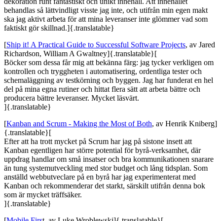
dekoration runt fantastiskt och unikt innehåll. Att innehållet
behandlas så lättvindligt visste jag inte, och utifrån min egen makt
ska jag aktivt arbeta för att mina leveranser inte glömmer vad som
faktiskt gör skillnad.]{.translatable}
[
Ship it! A Practical Guide to Successful Software Projects
, av Jared
Richardson, William A Gwaltney]{.translatable}[
Böcker som dessa får mig att bekänna färg: jag tycker verkligen om
kontrollen och tryggheten i automatisering, ordentliga tester och
schemaläggning av testkörning och byggen. Jag har funderat en hel
del på mina egna rutiner och hittat flera sätt att arbeta bättre och
producera bättre leveranser. Mycket läsvärt.
]{.translatable}
[
Kanban and Scrum - Making the Most of Both
, av Henrik Kniberg]
{.translatable}[
Efter att ha trott mycket på Scrum har jag på sistone insett att
Kanban egentligen har större potential för byrå-verksamhet, där
uppdrag handlar om små insatser och bra kommunikationen snarare
än tung systemutveckling med stor budget och lång tidsplan. Som
anställd webbutveclare på en byrå har jag experimenterat med
Kanban och rekommenderar det starkt, särskilt utifrån denna bok
som är mycket träffsäker.
]{.translatable}
[
Mobile Firs
t, av Luke Wroblewski]{.translatable}[