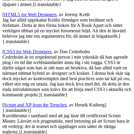
djupare i ämnet.]{.translatable}
[
HTML5 for Web Designers
, av Jeremy Keith
Jag har alltid uppskattat Keiths förmågor som berättare och
författare. Detta är den första boken för A Book Apart och sätter
verkligen ribban på en mycket fenomenal höjd. Att den är läsvärd
behöver jag inte ens argumentera för, då ämnet är högaktuellt.]
{.translatable}
[
CSS3 for Web Designers
, av Dan Cederholm
Cederholm är en respekterad person i min yrkeskår då han agerade
plog i en tid där webbstandarder ännu låg i sin vagga. CSS3 är
därför något som han är rätt man att besrkiva, då han alltid varit en
närmast ultimat hybrid av designer och kodare. I denna bok skär sig
dock mycket av kodexemplen med best practices som tar kål på oss,
vilket stör mig en smula. Jag kan dock leva med det, då detta är den
enda introduktionen som krävs för att börja med CSS3 i aktuella och
kommande projekt.]{.translatable}
[
Scrum and XP from the Trenches
, av Henrik Kniberg]
{.translatable}[
Kurslitteratur i samband med att jag läste till certificerad Scrum
Master. Läsvärt och pragmatiskt, med betoning på att Scrum bara är
ett verktyg: det är teamet och uppdraget som sätter de riktiga
reglerna.]{.translatable}