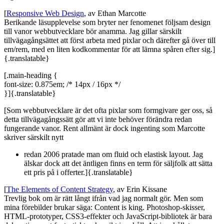
[
Responsive Web Design
, av Ethan Marcotte
Berikande läsupplevelse som bryter ner fenomenet följsam design
till vanor webbutvecklare bör anamma. Jag gillar särskilt
tillvägagångsättet att först arbeta med pixlar och därefter gå över till
em/rem, med en liten kodkommentar för att lämna spåren efter sig.]
{.translatable}
[.main-heading {
font-size: 0.875em; /* 14px / 16px */
}]{.translatable}
[Som webbutvecklare är det ofta pixlar som formgivare ger oss, så
detta tillvägagångssätt gör att vi inte behöver förändra redan
fungerande vanor. Rent allmänt är dock ingenting som Marcotte
skriver särskilt nytt
redan 2006 pratade man om fluid och elastisk layout. Jag
älskar dock att det äntligen finns en term för säljfolk att sätta
ett pris på i offerter.]{.translatable}
[
The Elements of Content Strategy
, av Erin Kissane
Trevlig bok om är rätt långt ifrån vad jag normalt gör. Men som
mina förebilder brukar säga: Content is king. Photoshop-skisser,
HTML-prototyper, CSS3-effekter och JavaScript-bibliotek är bara