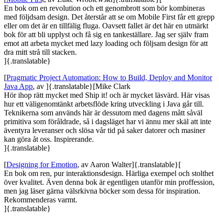
En bok om en revolution och ett genombrott som bör kombineras
med följdsam design. Det återstår att se om Mobile First får ett grepp
eller om det är en tillfälig fluga. Oavsett fallet är det här en utmärkt
bok för att bli upplyst och få sig en tankeställare. Jag ser själv fram
emot att arbeta mycket med lazy loading och följsam design för att
dra mitt strå till stacken.
]{.translatable}
[
Pragmatic Project Automation: How to Build, Deploy and Monitor
Java App
, av ]{.translatable}[Mike Clark
Hör ihop rätt mycket med Ship it! och är mycket läsvärd. Här visas
hur ett väligenomtänkt arbetsflöde kring utveckling i Java går till.
Teknikerna som används här är dessutom med dagens mått såväl
primitiva som föråldrade, så i dagsläget har vi ännu mer skäl att inte
äventyra leveranser och slösa vår tid på saker datorer och masiner
kan göra åt oss. Inspirerande.
]{.translatable}
[
Designing for Emotion
, av Aaron Walter]{.translatable}[
En bok om ren, pur interaktionsdesign. Härliga exempel och stolthet
över kvalitet. Även denna bok är egentligen utanför min proffession,
men jag läser gärna välsrkivna böcker som dessa för inspiration.
Rekommenderas varmt.
]{.translatable}