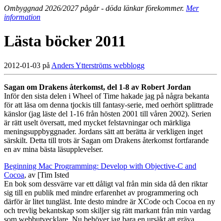
Ombyggnad 2026/2027 pågår - döda länkar förekommer.
Mer
information
Lästa böcker 2011
2012-01-03 på
Anders Ytterströms webblogg
Sagan om Drakens återkomst, del 1-8 av Robert Jordan
Inför den sista delen i Wheel of Time hakade jag på några bekanta
för att läsa om denna tjockis till fantasy-serie, med oerhört splittrade
känslor (jag läste del 1-16 från hösten 2001 till våren 2002). Serien
är rätt uselt översatt, med mycket felstavningar och märkliga
meningsuppbyggnader. Jordans sätt att berätta är verkligen inget
särskilt. Detta till trots är Sagan om Drakens återkomst fortfarande
en av mina bästa läsupplevelser.
Beginning Mac Programming: Develop with Objective-C and
Cocoa
, av [Tim Isted
En bok som dessvärre var ett dåligt val från min sida då den riktar
sig till en publik med mindre erfarenhet av programmering och
därför är litet tungläst. Inte desto mindre är XCode och Cocoa en ny
och trevlig bekantskap som skiljer sig rätt markant från min vardag
som webbutvecklare. Nu behöver jag bara en ursäkt att gräva