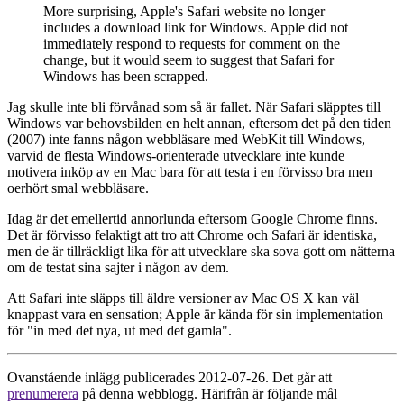
More surprising, Apple's Safari website no longer
includes a download link for Windows. Apple did not
immediately respond to requests for comment on the
change, but it would seem to suggest that Safari for
Windows has been scrapped.
Jag skulle inte bli förvånad som så är fallet. När Safari släpptes till
Windows var behovsbilden en helt annan, eftersom det på den tiden
(2007) inte fanns någon webbläsare med WebKit till Windows,
varvid de flesta Windows-orienterade utvecklare inte kunde
motivera inköp av en Mac bara för att testa i en förvisso bra men
oerhört smal webbläsare.
Idag är det emellertid annorlunda eftersom Google Chrome finns.
Det är förvisso felaktigt att tro att Chrome och Safari är identiska,
men de är tillräckligt lika för att utvecklare ska sova gott om nätterna
om de testat sina sajter i någon av dem.
Att Safari inte släpps till äldre versioner av Mac OS X kan väl
knappast vara en sensation; Apple är kända för sin implementation
för "in med det nya, ut med det gamla".
Ovanstående inlägg publicerades 2012-07-26. Det går att
prenumerera
på denna webblogg. Härifrån är följande mål