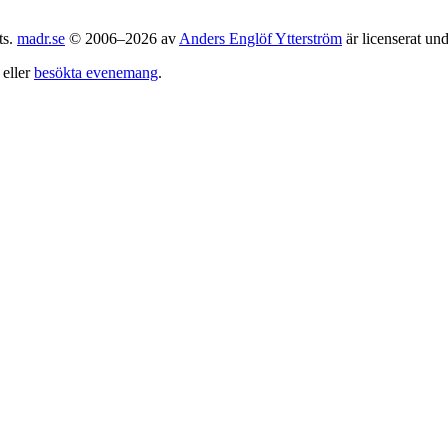
ts.
madr.se
© 2006–2026 av
Anders Englöf Ytterström
är licenserat un
eller
besökta evenemang
.