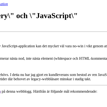
ation
ry\" och \"JavaScript\"
v JavaScript-application kan det mycket väl vara no-win i vikt genom at
returnerar nästa nod, inte nästa element (whitespace och HTML-kommentar
ehövs. I detta nu har jag gjort en kundleverans som bestod av ren JavaS
 i tider där behovet av legacy-webbläsare minskar i stadig takt.
a
på denna webblogg. Härifrån är följande mål rekommenderade: