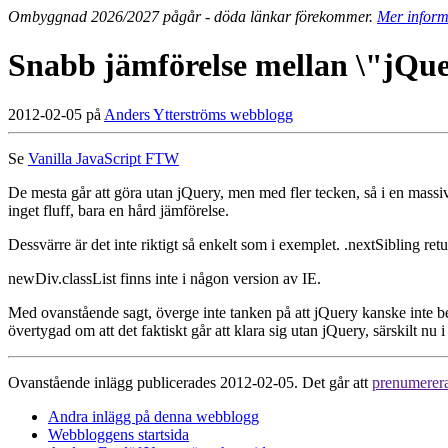
Ombyggnad 2026/2027 pågår - döda länkar förekommer.
Mer inform
Snabb jämförelse mellan \"jQue
2012-02-05 på
Anders Ytterströms webblogg
Se
Vanilla JavaScript FTW
De mesta går att göra utan jQuery, men med fler tecken, så i en massi
inget fluff, bara en hård jämförelse.
Dessvärre är det inte riktigt så enkelt som i exemplet. .nextSibling 
newDiv.classList finns inte i någon version av IE.
Med ovanstående sagt, överge inte tanken på att jQuery kanske inte b
övertygad om att det faktiskt går att klara sig utan jQuery, särskilt nu
Ovanstående inlägg publicerades 2012-02-05. Det går att
prenumerer
Andra inlägg på denna webblogg
Webbloggens startsida