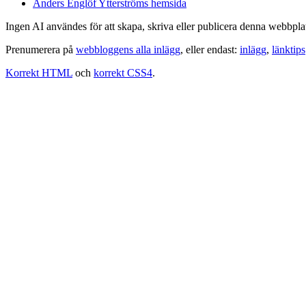
Anders Englöf Ytterströms hemsida
Ingen AI användes för att skapa, skriva eller publicera denna webbpla
Prenumerera på
webbloggens alla inlägg
, eller endast:
inlägg
,
länktips
Korrekt HTML
och
korrekt CSS4
.