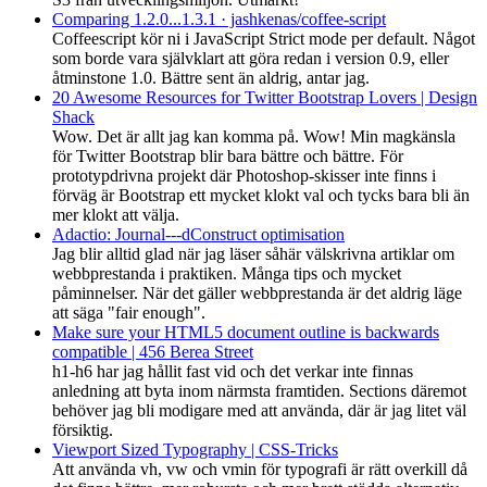
Comparing 1.2.0...1.3.1 · jashkenas/coffee-script
Coffeescript kör ni i JavaScript Strict mode per default. Något
som borde vara självklart att göra redan i version 0.9, eller
åtminstone 1.0. Bättre sent än aldrig, antar jag.
20 Awesome Resources for Twitter Bootstrap Lovers | Design
Shack
Wow. Det är allt jag kan komma på. Wow! Min magkänsla
för Twitter Bootstrap blir bara bättre och bättre. För
prototypdrivna projekt där Photoshop-skisser inte finns i
förväg är Bootstrap ett mycket klokt val och tycks bara bli än
mer klokt att välja.
Adactio: Journal---dConstruct optimisation
Jag blir alltid glad när jag läser såhär välskrivna artiklar om
webbprestanda i praktiken. Många tips och mycket
påminnelser. När det gäller webbprestanda är det aldrig läge
att säga "fair enough".
Make sure your HTML5 document outline is backwards
compatible | 456 Berea Street
h1-h6 har jag hållit fast vid och det verkar inte finnas
anledning att byta inom närmsta framtiden. Sections däremot
behöver jag bli modigare med att använda, där är jag litet väl
försiktig.
Viewport Sized Typography | CSS-Tricks
Att använda vh, vw och vmin för typografi är rätt overkill då