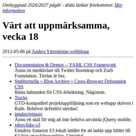
Ombyggnad 2026/2027 pågår - döda länkar förekommer.
Mer
information
Värt att uppmärksamma,
vecka 18
2012-05-06 på
Anders Ytterströms webblogg
Documentation & Demos -- YAML CSS Framework
Ännu en medtävlare till Twitter Bootstrap och Zurb
Foundation. Tävlan är bra.
Stubbornella » Blog Archive » Cross-Browser Debugging
CSS
Bästa lathunden för CSS-felsökning. Någonsin.
Tracks
GTD-kompatibel projektuppföljning som en webapp skriven i
Rails. Behöver definitivt utredas!
imulus/retinajs
Ännu ett skäl för mig att inte behöva använda jQuery mobile.
jubos/fake-s3
Emulera Amazon S3 lokalt istället för att ladda upp bilder till
S3 från utvecklingsmiljön. Utmärkt!