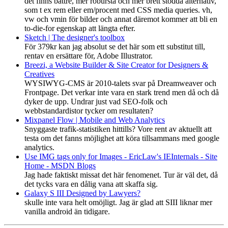
det finns bättre, mer robursta och mer brett stödda alternativ,
som t ex rem eller em/procent med CSS media queries. vh,
vw och vmin för bilder och annat däremot kommer att bli en
to-die-for egenskap att längta efter.
Sketch | The designer's toolbox
För 379kr kan jag absolut se det här som ett substitut till,
rentav en ersättare för, Adobe Illustrator.
Breezi, a Website Builder & Site Creator for Designers &
Creatives
WYSIWYG-CMS är 2010-talets svar på Dreamweaver och
Frontpage. Det verkar inte vara en stark trend men då och då
dyker de upp. Undrar just vad SEO-folk och
webbstandardistor tycker om resultaten?
Mixpanel Flow | Mobile and Web Analytics
Snyggaste trafik-statistiken hittills? Vore rent av aktuellt att
testa om det fanns möjlighet att köra tillsammans med google
analytics.
Use IMG tags only for Images - EricLaw's IEInternals - Site
Home - MSDN Blogs
Jag hade faktiskt missat det här fenomenet. Tur är väl det, då
det tycks vara en dålig vana att skaffa sig.
Galaxy S III Designed by Lawyers?
skulle inte vara helt omöjligt. Jag är glad att SIII liknar mer
vanilla android än tidigare.