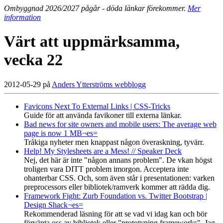
Ombyggnad 2026/2027 pågår - döda länkar förekommer.
Mer
information
Värt att uppmärksamma,
vecka 22
2012-05-29 på
Anders Ytterströms webblogg
Favicons Next To External Links | CSS-Tricks
Guide för att använda favikoner till externa länkar.
Bad news for site owners and mobile users: The average web
page is now 1 MB¬es=
Tråkiga nyheter men knappast någon överaskning, tyvärr.
Help! My Stylesheets are a Mess! // Speaker Deck
Nej, det här är inte "någon annans problem". De vkan högst
troligen vara DITT problem imorgon. Acceptera inte
ohanterbar CSS. Och, som även står i presentationen: varken
preprocessors eller bibliotek/ramverk kommer att rädda dig.
Framework Fight: Zurb Foundation vs. Twitter Bootstrap |
Design Shack¬es=
Rekommenderad läsning för att se vad vi idag kan och bör
förvänta oss av bibliotek eller "prototyping frameworks". Jag