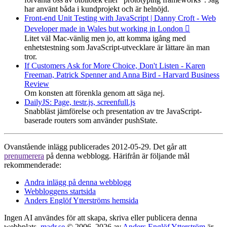
har använt båda i kundprojekt och är helnöjd.
Front-end Unit Testing with JavaScript | Danny Croft - Web
Developer made in Wales but working in London 
Litet väl Mac-vänlig men jo, att komma igång med
enhetstestning som JavaScript-utvecklare är lättare än man
tror.
If Customers Ask for More Choice, Don't Listen - Karen
Freeman, Patrick Spenner and Anna Bird - Harvard Business
Review
Om konsten att förenkla genom att säga nej.
DailyJS: Page, testr.js, screenfull.js
Snabbläst jämförelse och presentation av tre JavaScript-
baserade routers som använder pushState.
Ovanstående inlägg publicerades 2012-05-29. Det går att
prenumerera
på denna webblogg. Härifrån är följande mål
rekommenderade:
Andra inlägg på denna webblogg
Webbloggens startsida
Anders Englöf Ytterströms hemsida
Ingen AI användes för att skapa, skriva eller publicera denna
webbplats.
madr.se
© 2006–2026 av
Anders Englöf Ytterström
är