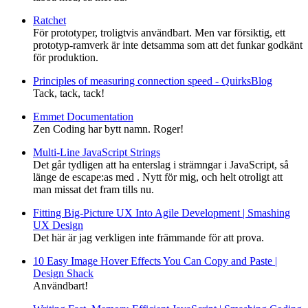
Ratchet
För prototyper, troligtvis användbart. Men var försiktig, ett
prototyp-ramverk är inte detsamma som att det funkar godkänt
för produktion.
Principles of measuring connection speed - QuirksBlog
Tack, tack, tack!
Emmet Documentation
Zen Coding har bytt namn. Roger!
Multi-Line JavaScript Strings
Det går tydligen att ha enterslag i strämngar i JavaScript, så
länge de escape:as med . Nytt för mig, och helt otroligt att
man missat det fram tills nu.
Fitting Big-Picture UX Into Agile Development | Smashing
UX Design
Det här är jag verkligen inte främmande för att prova.
10 Easy Image Hover Effects You Can Copy and Paste |
Design Shack
Användbart!