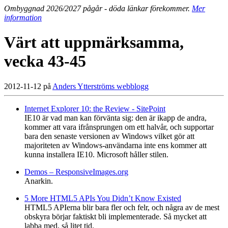
Ombyggnad 2026/2027 pågår - döda länkar förekommer.
Mer
information
Värt att uppmärksamma,
vecka 43-45
2012-11-12 på
Anders Ytterströms webblogg
Internet Explorer 10: the Review - SitePoint
IE10 är vad man kan förvänta sig: den är ikapp de andra,
kommer att vara ifrånsprungen om ett halvår, och supportar
bara den senaste versionen av Windows vilket gör att
majoriteten av Windows-användarna inte ens kommer att
kunna installera IE10. Microsoft håller stilen.
Demos – ResponsiveImages.org
Anarkin.
5 More HTML5 APIs You Didn’t Know Existed
HTML5 APIerna blir bara fler och felr, och några av de mest
obskyra börjar faktiskt bli implementerade. Så mycket att
labba med, så litet tid.