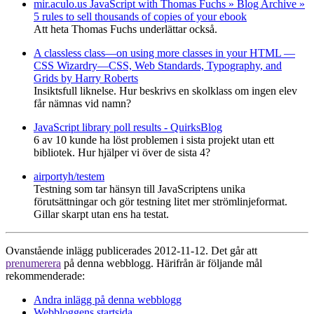
mir.aculo.us JavaScript with Thomas Fuchs » Blog Archive »
5 rules to sell thousands of copies of your ebook
Att heta Thomas Fuchs underlättar också.
A classless class—on using more classes in your HTML —
CSS Wizardry—CSS, Web Standards, Typography, and
Grids by Harry Roberts
Insiktsfull liknelse. Hur beskrivs en skolklass om ingen elev
får nämnas vid namn?
JavaScript library poll results - QuirksBlog
6 av 10 kunde ha löst problemen i sista projekt utan ett
bibliotek. Hur hjälper vi över de sista 4?
airportyh/testem
Testning som tar hänsyn till JavaScriptens unika
förutsättningar och gör testning litet mer strömlinjeformat.
Gillar skarpt utan ens ha testat.
Ovanstående inlägg publicerades 2012-11-12. Det går att
prenumerera
på denna webblogg. Härifrån är följande mål
rekommenderade:
Andra inlägg på denna webblogg
Webbloggens startsida