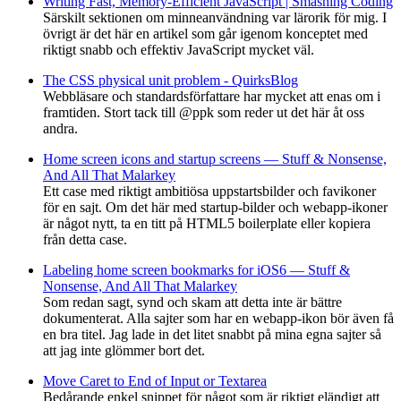
Writing Fast, Memory-Efficient JavaScript | Smashing Coding
Särskilt sektionen om minneanvändning var lärorik för mig. I
övrigt är det här en artikel som går igenom konceptet med
riktigt snabb och effektiv JavaScript mycket väl.
The CSS physical unit problem - QuirksBlog
Webbläsare och standardsförfattare har mycket att enas om i
framtiden. Stort tack till @ppk som reder ut det här åt oss
andra.
Home screen icons and startup screens — Stuff & Nonsense,
And All That Malarkey
Ett case med riktigt ambitiösa uppstartsbilder och favikoner
för en sajt. Om det här med startup-bilder och webapp-ikoner
är något nytt, ta en titt på HTML5 boilerplate eller kopiera
från detta case.
Labeling home screen bookmarks for iOS6 — Stuff &
Nonsense, And All That Malarkey
Som redan sagt, synd och skam att detta inte är bättre
dokumenterat. Alla sajter som har en webapp-ikon bör även få
en bra titel. Jag lade in det litet snabbt på mina egna sajter så
att jag inte glömmer bort det.
Move Caret to End of Input or Textarea
Bedårande enkel snippet för något som är riktigt eländigt att