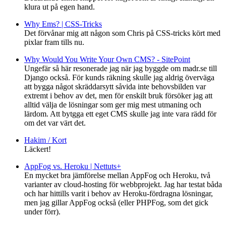
klura ut på egen hand.
Why Ems? | CSS-Tricks
Det förvånar mig att någon som Chris på CSS-tricks kört med
pixlar fram tills nu.
Why Would You Write Your Own CMS? - SitePoint
Ungefär så här resonerade jag när jag byggde om madr.se till
Django också. För kunds räkning skulle jag aldrig överväga
att bygga något skräddarsytt såvida inte behovsbilden var
extremt i behov av det, men för enskilt bruk försöker jag att
alltid välja de lösningar som ger mig mest utmaning och
lärdom. Att bytgga ett eget CMS skulle jag inte vara rädd för
om det var värt det.
Hakim / Kort
Läckert!
AppFog vs. Heroku | Nettuts+
En mycket bra jämförelse mellan AppFog och Heroku, två
varianter av cloud-hosting för webbprojekt. Jag har testat båda
och har hittills varit i behov av Heroku-fördragna lösningar,
men jag gillar AppFog också (eller PHPFog, som det gick
under förr).