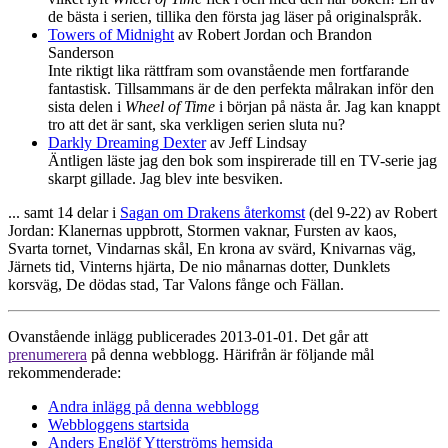
de bästa i serien, tillika den första jag läser på originalspråk.
Towers of Midnight
av Robert Jordan och Brandon
Sanderson
Inte riktigt lika rättfram som ovanstående men fortfarande
fantastisk. Tillsammans är de den perfekta målrakan inför den
sista delen i
Wheel of Time
i början på nästa år. Jag kan knappt
tro att det är sant, ska verkligen serien sluta nu?
Darkly Dreaming Dexter
av Jeff Lindsay
Äntligen läste jag den bok som inspirerade till en TV-serie jag
skarpt gillade. Jag blev inte besviken.
... samt 14 delar i
Sagan om Drakens återkomst
(del 9-22) av Robert
Jordan: Klanernas uppbrott, Stormen vaknar, Fursten av kaos,
Svarta tornet, Vindarnas skål, En krona av svärd, Knivarnas väg,
Järnets tid, Vinterns hjärta, De nio månarnas dotter, Dunklets
korsväg, De dödas stad, Tar Valons fånge och Fällan.
Ovanstående inlägg publicerades 2013-01-01. Det går att
prenumerera
på denna webblogg. Härifrån är följande mål
rekommenderade:
Andra inlägg på denna webblogg
Webbloggens startsida
Anders Englöf Ytterströms hemsida