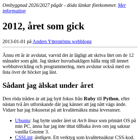
Ombyggnad 2026/2027 pågår - döda länkar förekommer.
Mer
information
2012, året som gick
2013-01-01 på
Anders Ytterströms webblogg
Ännu ett år är avslutat, varvid det är lägligt att skriva litet om de 12
månader som gått. Jag tänker huvudsakligen hålla mig till ämnet
webbutveckling och programmering, men avslutar också med en
lista över de böcker jag läst.
Sådant jag älskat under året
Den röda tråden är att jag bytt fokus från
Ruby
till
Python
, efter
nästan två års utforskande där jag känner att jag nått vägs ände.
Vidare har jag fokuserat på att kvalitetsäkra mina leveranser.
Ubuntu
: Jag bytte under året ut
Arch linux
som primärt OS på
min PC, ännu har jag inte tittat tillbaka även om jag saknar
vanilla Gnome 3.
CSSLint
:
äntligen
. Ett verktyg som kvalitetssäkrar CSS-kod.