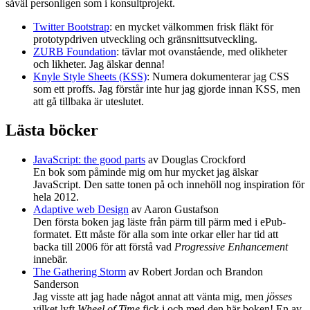
såväl personligen som i konsultprojekt.
Twitter Bootstrap
: en mycket välkommen frisk fläkt för
prototypdriven utveckling och gränsnittsutveckling.
ZURB Foundation
: tävlar mot ovanstående, med olikheter
och likheter. Jag älskar denna!
Knyle Style Sheets (KSS)
: Numera dokumenterar jag CSS
som ett proffs. Jag förstår inte hur jag gjorde innan KSS, men
att gå tillbaka är uteslutet.
Lästa böcker
JavaScript: the good parts
av Douglas Crockford
En bok som påminde mig om hur mycket jag älskar
JavaScript. Den satte tonen på och innehöll nog inspiration för
hela 2012.
Adaptive web Design
av Aaron Gustafson
Den första boken jag läste från pärm till pärm med i ePub-
formatet. Ett måste för alla som inte orkar eller har tid att
backa till 2006 för att förstå vad
Progressive Enhancement
innebär.
The Gathering Storm
av Robert Jordan och Brandon
Sanderson
Jag visste att jag hade något annat att vänta mig, men
jösses
vilket lyft
Wheel of Time
fick i och med den här boken! En av