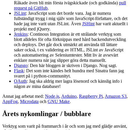
Råkade även bli min första ivägskickade (och godkända)
pull
request på GitHub
.
JSLint
: JavaScript som det borde vara. Jag är numera
fullständigt trygg i mig själv som JavaScript-författare, och det
hade jag inte varit utan JSLint. Även
JSHint
har varit aktuellt i
projekt med jQuery.
Jenkins
: Continous Integration är ett strålande verktyg som
blott alldeles för ofta förknippas med hård backendutveckling
och deploys. Det går dock utmärkt att använda till lättare
saker också, t ex validering av HTML, JSLint av JavaScript
och automatisering av Seleniumtester. Mitt liv är avsevärt
enklare numera när jag slipper göra detta manuellt.
Django
: Den här bloggen är skriven i Django. Nog sagt.
Flask
: Det som inte kändes helt hundra med Sinatra fann jag
svaret på i python-communityt.
OAuth
: Jag ska aldrig mer lagra lösenord och känslig info i
någon av mina databaser!
Annat jag arbetat med:
Node.js
,
Arduino
,
Raspberry Pi
,
Amazon S3
,
AppFog
,
Microdata
och
GNU Make
.
Årets nykomlingar / bubblare
Verktyg som varit på frammarch i år och som jag med glädje använt,